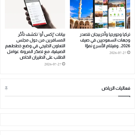
ف
f
ي
i
ت
t
س
s
ر
a
ي
تركيا وجورجيا وأذربيجان تتصدر
بيانات ‘إكس أو’ تكشف تأخّر
n
ع
وجهات السعوديين في صيف
المسافرين من دول مجلس
d
ن
2026.. وفيتنام الأسرع نموًا
التعاون الخليجي في وضع خططهم
S
م
الصيفية، مع تصدّر المرونة عوامل
2026-07-27
t
و
الطلب على الطيران الخاص
r
ا
2026-07-27
o
ل
n
أ
g
ع
F
م
فعاليات الرياض
i
ا
n
ل
a
ف
n
ي
c
ا
i
ل
a
م