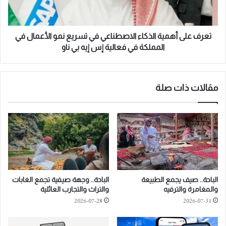
o
ى
r
أ
t
ه
s
م
تعرف على أهمية الذكاء الاصطناعي في تسريع نمو الأعمال في
o
ي
المملكة في فعالية إس إيه بي ناو
n
ة
e
ا
o
ل
f
ذ
مقالات ذات صلة
t
ك
h
ا
e
ء
H
ا
i
ل
g
ا
h
ص
e
ط
الباحة.. صيف يجمع الطبيعة
الباحة.. وجهة صيفية تجمع الغابات
s
ن
والمغامرة والترفيه
والتراث والتجارب العائلية
t
ا
2026-07-28
2026-07-31
P
ع
r
ي
o