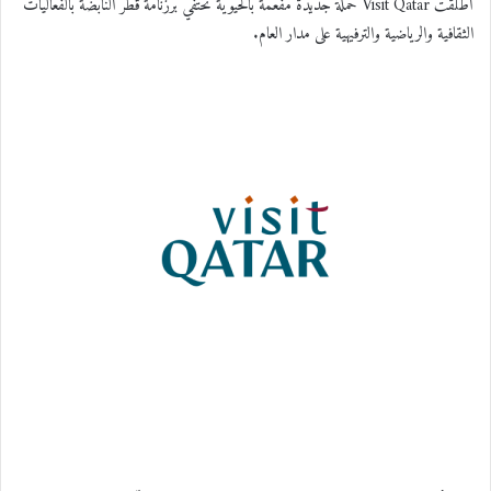
أطلقت Visit Qatar حملة جديدة مفعمة بالحيوية تحتفي برزنامة قطر النابضة بالفعاليات
الثقافية والرياضية والترفيهية على مدار العام.