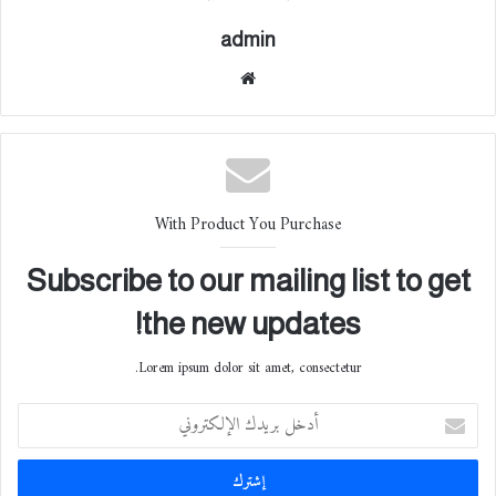
admin
موقع
الوي
ب
With Product You Purchase
Subscribe to our mailing list to get
the new updates!
Lorem ipsum dolor sit amet, consectetur.
أ
د
خ
ل