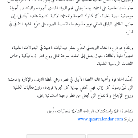
وتضيف بطلة التنس العالمية الحاصلة على خمسة ألقاب في بطولات WTA الفردية أُنس
جابر لمستها الخاصة على الحملة، بينما يضفي نجم الروك الهندي أنيروده رافيتشاندر أجواءً
موسيقية نابضة بالحياة. كما تشارك النجمة والممثلة التركية الشهيرة هانده أرتشيل، إلى
جانب الطاهي الياباني العالمي نوبو ماتسوهيسا، لتسليط الضوء على تنوّع المشهد الثقافي في
قطر.
ويقدّم مو فرح، العداء البريطاني المتوّج بعشر ميداليات ذهبية في البطولات العالمية،
ظهورًا مليئًا بالطاقة، حيث يصل إلى المشهد بسرعة تمثل روح قطر الديناميكية وحماس
اللحظات الرياضية العالمية.
تجسّد الحملة قوة وأهمية تلك اللحظة الأولى في قطر، وهي لحظة الترقب والإثارة والدهشة
التي تميّز وصول كل زائر، فهي تحتفي ببداية كل تجربة فريدة، وتبرز فعالياتنا العالمية
وروح الإبداع والانفتاح التي تجعل من قطر وجهة استثنائية بحق.
لمشاهدة الحملة واستكشاف الرزنامة الشاملة للفعاليات، يُرجى
زيارة:
www.qatarcalendar.com