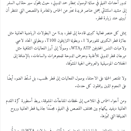
تدور أحداث الفيلم في صالة الوصول بمطار حمد الدولي، حيث يتحوّل سير حقائب السفر
إلى مشهد استثنائي يحمل عناصر فريدة تعبّر عن الحماس والمغامرة والقصص التي تنتظر أن
تُروى عند زيارة قطر.
يمثل كل عنصر فعالية كبرى قادمة إلى قطر، بدءًا من البطولات الرياضية العالمية مثل
جائزة قطر الكبرى للفورمولا 1، وبطولة الترايثلون T100، وبطولتي اتحاد لاعبي
ولاعبات التنس المحترفين ATP وWTA، وصولًا إلى أبرز الفعاليات الثقافية مثل
مهرجان قطر الدولي للأغذية ومعرض الدوحة للمجوهرات والساعات، بالإضافة إلى
الحفلات الموسيقية والعروض الحية المشوّقة.
ولا تقتصر الحملة على الاحتفاء بوصول الفعاليات إلى قطر فحسب، بل تسلّط الضوء أيضًا
على النجوم الذين يرافقون كل حدث.
ومن أجواء الحماس في الملاعب إلى لحظات المفاجآت المشوقة، يربط أسطورة كرة القدم
العالمية ديفيد بيكهام بين مختلف القصص في الفيلم، مجسّدًا جاذبية قطر العالمية وروح
الضيافة التي تميّزها.