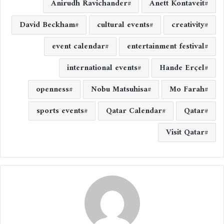
Anirudh Ravichander
Anett Kontaveit
David Beckham
cultural events
creativity
event calendar
entertainment festival
international events
Hande Erçel
openness
Nobu Matsuhisa
Mo Farah
sports events
Qatar Calendar
Qatar
Visit Qatar