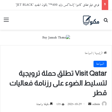
فوجي فيلم تطلق كاميرا ‘إنستاكس وايد 400™’ باللون الجديد ‘JET BLACK’
بحث عن
القا
الرئيسية
/
السياحة
السياحة
Visit Qatar تطلق حملة ترويجية
لتسليط الضوء على رزنامة فعاليات
قطر
admin
أ
2025-10-29
135
دقيقة واحدة
ر