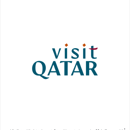
س
ل
ب
ر
ي
د
ا
إ
ل
ك
ت
ر
و
ن
ي
ا