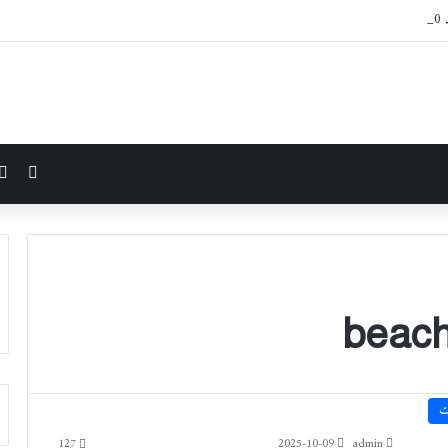
J’
مقال 
beach
ت
127
2025-10-09
admin