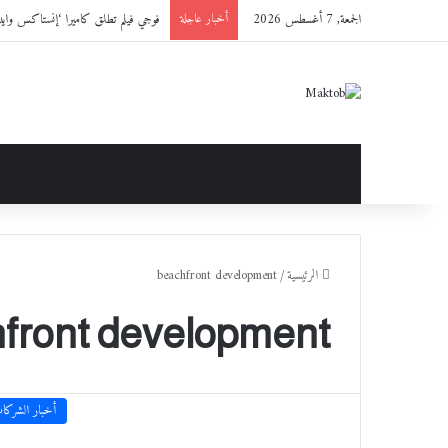
الجمعة, 7 أغسطس 2026
فوجي فيلم تطلق كاميرا ‘إنستاكس وايد 400™’ باللون الجديد ‘ET BLACK
أخبار عاجلة
الرئيسية
/
beachfront development
front development
أخبار الشركا