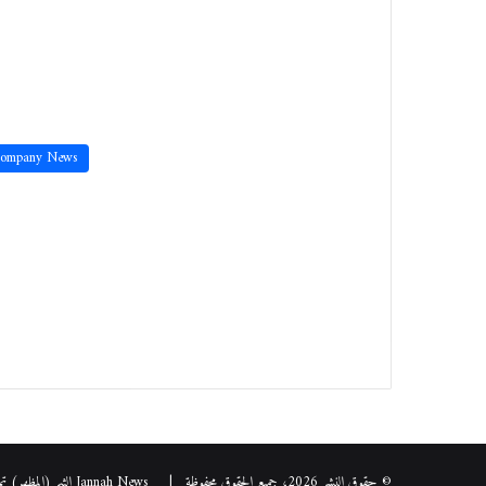
ompany News
© حقوق النشر 2026، جميع الحقوق محفوظة |
Jannah News الثيم (المظهر) تم تصميمه من قِبل TieLabs