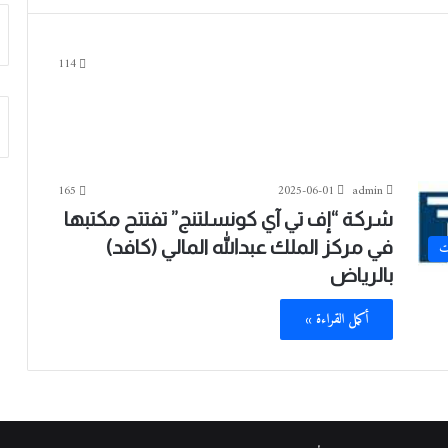
114
165
2025-06-01
admin
شركة “إف تي آي كونسلتنج” تفتتح مكتبها
في مركز الملك عبدالله المالي (كافد)
ت
بالرياض
أكمل القراءة »