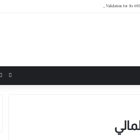
LG Electronics Earns NVIDIA AI Factory Validation for Its 60
مقال 
لمالي