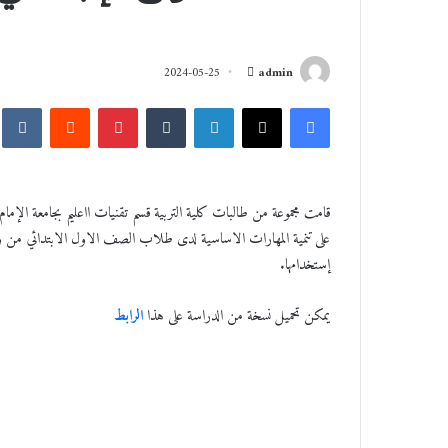
أ
2024-05-25
admin
ر
فيسبوك
‫X
لينكدإن
‏Tumblr
بينتيريست
‏Reddit
‏kte
س
ل
ب
ر
قامت مجموعة من طالبات كلية التربية قسم تقنيات ااعليم بجامعة الإ
ي
على تنمية المهارات الاساسية لدى طلاب الصف الاول الابتدائي من وجه
د
إستخدامها.
ا
إ
ل
يمكن تحميل نسخة من الدراسة على هذا
الرابط
ك
ت
ر
و
ن