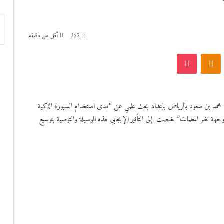
352
أقل من دقيقة
VKonta
Odnoklassniki
‫Pocket
مام محمد بن سعود بالرياض بإعداد بحث علمي عن “مدى استخدام السبورة الذكية
ة نظر المعلمات” خلصت إلى التأثير الإيجابي لهذه الوسيلة والتوصية بتوسيع