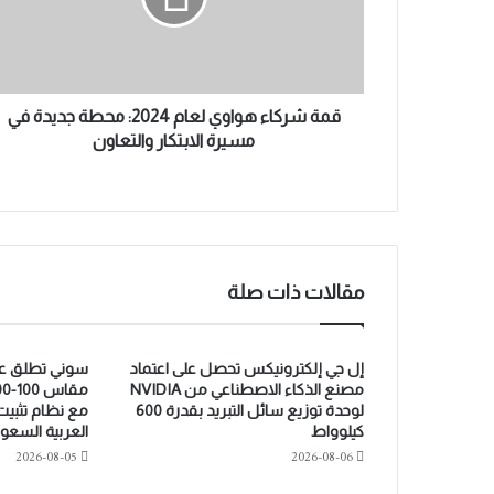
ك
ك
ت
ا
ر
ء
و
ه
ن
و
قمة شركاء هواوي لعام 2024: محطة جديدة في
ي
ا
مسيرة الابتكار والتعاون
و
ي
ل
ع
ا
م
مقالات ذات صلة
2
0
2
4
إل جي إلكترونيكس تحصل على اعتماد
:
مصنع الذكاء الاصطناعي من NVIDIA
لوحدة توزيع سائل التبريد بقدرة 600
مع نظام تثبيت
م
كيلوواط
العربية السعو
ح
2026-08-05
2026-08-06
ط
ة