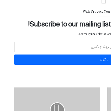
With Product You
Subscribe to our mailing lis
Lorem ipsum dolor sit ame
ع
ل
ا
م
ة