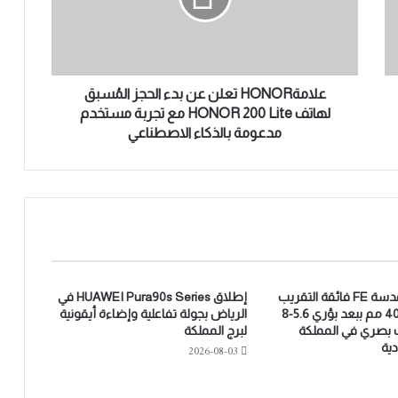
H
O
N
O
R
علامةHONOR تعلن عن بدء الحجز المُسبق
ت
لهاتف HONOR 200 Lite مع تجربة مستخدم
ع
مدعومة بالذكاء الاصطناعي
ل
ن
ع
ن
ب
د
ء
ا
ل
سوني تطلق عدسة FE فائقة التقريب
إطلاق HUAWEI Pura90s Series في
ح
مقاس 100-400 مم ببعد بؤري 5.6-8
الرياض بجولة تفاعلية وإضاءة أيقونية
 بصري في المملكة
لبرج المملكة
ج
دية
2026-08-03
ز
ا
ل