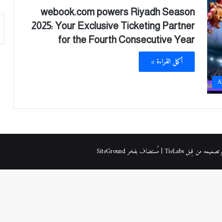
webook.com powers Riyadh Season
2025: Your Exclusive Ticketing Partner
for the Fourth Consecutive Year
أكمل القراءة »
A
| مُستضاف بفخر
SiteGround