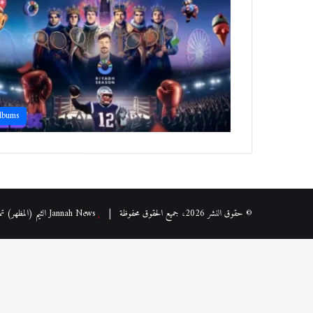
lbums
© حقوق النشر 2026، جميع الحقوق محفوظة |
Jannah News الثيم (المظهر) تم تصميمه من قِبل TieLabs