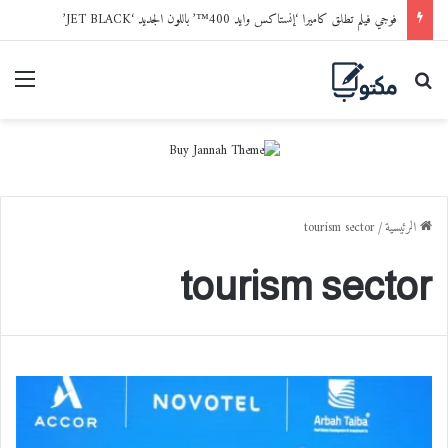
فوجي فيلم تطلق كاميرا ‘إنستاكس وايد 400™’ باللون الجديد ‘JET BLACK’
بحث عن
القا
الرئيسية
/
tourism sector
tourism sector