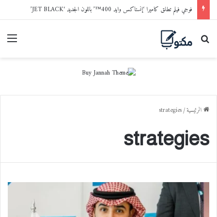
فوجي فيلم تطلق كاميرا ‘إنستاكس وايد 400™’ باللون الجديد ‘JET BLACK’
بحث عن
القا
الرئيسية
/
strategies
strategies