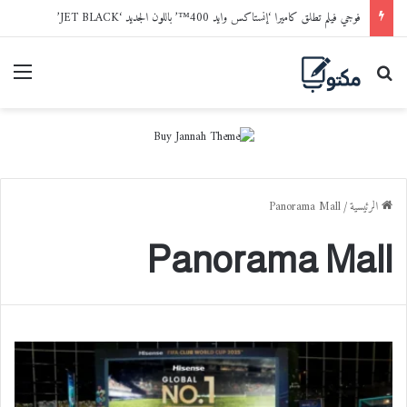
فوجي فيلم تطلق كاميرا ‘إنستاكس وايد 400™’ باللون الجديد ‘JET BLACK’
بحث عن
القا
الرئيسية
/
Panorama Mall
Panorama Mall