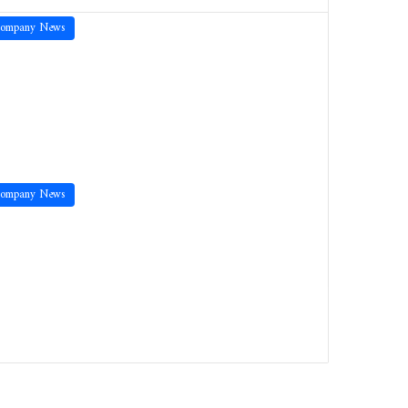
ompany News
ompany News