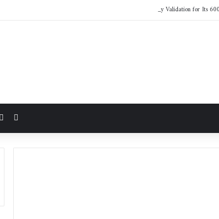
LG Electronics Earns NVIDIA AI Factory Validation for Its 60
مقال 