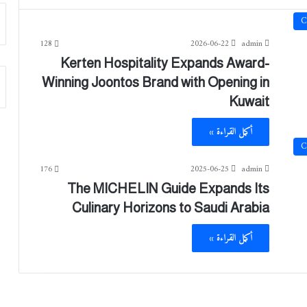
C
128
2026-06-22
admin
Kerten Hospitality Expands Award-
Winning Joontos Brand with Opening in
Kuwait
أكمل القراءة »
C
176
2025-06-25
admin
The MICHELIN Guide Expands Its
Culinary Horizons to Saudi Arabia
أكمل القراءة »