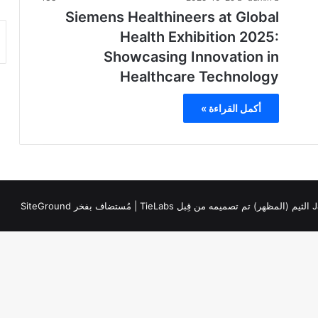
Siemens Healthineers at Global
Health Exhibition 2025:
Showcasing Innovation in
Healthcare Technology
أكمل القراءة »
TieL
| مُستضاف بفخر
SiteGround