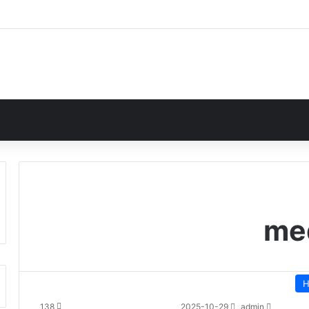
med
H
138
2025-10-29
admin