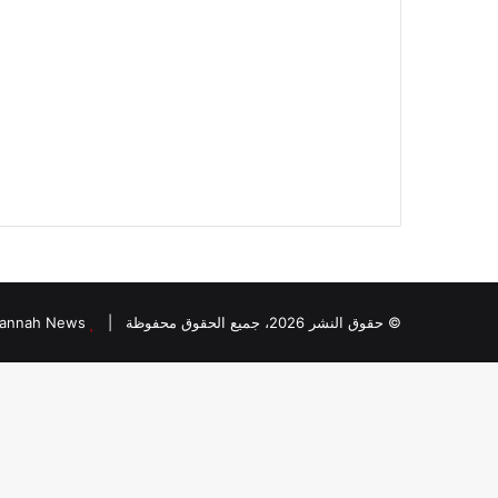
© حقوق النشر 2026، جميع الحقوق محفوظة |
Jannah News الثيم (المظهر) تم تصميمه من قِبل abs