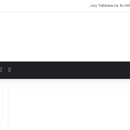
LG Electronics Earns NVIDIA AI Factory Validation for Its 60
مقال 