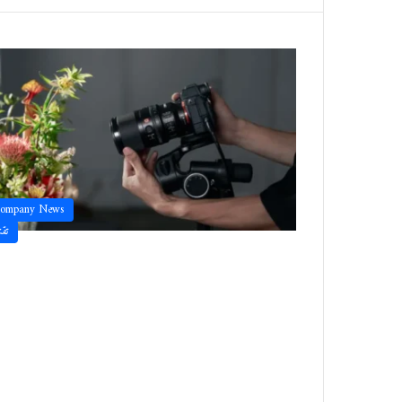
ompany News
تقن