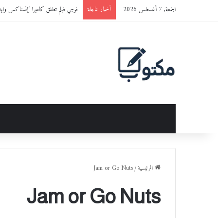
الجمعة, 7 أغسطس 2026
فوجي فيلم تطلق كاميرا ‘إنستاكس وايد 400™’ باللون الجديد ‘ET BLACK
أخبار عاجلة
الرئيسية
/
Jam or Go Nuts
Jam or Go Nuts