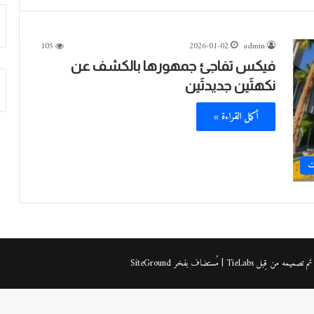
105
2026-01-02
admin
فيكس تفاجئ جمهورها بالكشف عن
نكهتَين جديدتَين
أكمل القراءة »
ت
| مُستضاف بفخر
SiteGround