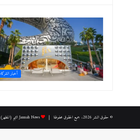
أخبار الشركا
© حقوق النشر 2026، جميع الحقوق محفوظة |
Jannah News الثيم (المظهر) تم تصميمه من قِبل TieLabs