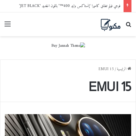
فوجي فيلم تطلق كاميرا ‘إنستاكس وايد 400™’ باللون الجديد ‘JET BLACK’
بحث عن
القا
الرئيسية
/
EMUI 15
EMUI 15