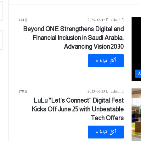
134
2025-12-17
admin
Beyond ONE Strengthens Digital and
Financial Inclusion in Saudi Arabia,
Advancing Vision 2030
أكمل القراءة »
A
178
2025-06-25
admin
LuLu “Let’s Connect” Digital Fest
Kicks Off June 25 with Unbeatable
Tech Offers
أكمل القراءة »