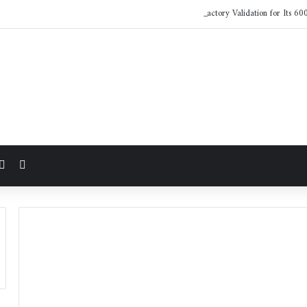
LG Electronics Earns NVIDIA AI Factory Validation for Its 60
مقال 