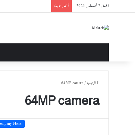
الجمعة, 7 أغسطس 2026
أخبار عاجلة
الرئيسية
/
64MP camera
64MP camera
ompany News