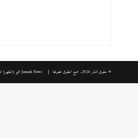
© حقوق النشر 2026، جميع الحقوق محفوظة |
Jannah News الثيم (المظهر) تم تصميمه من قِبل TieLabs