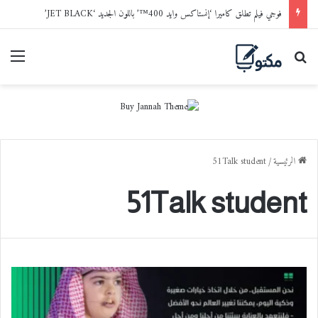
فوجي فيلم تطلق كاميرا ‘إنستاكس وايد 400™’ باللون الجديد ‘JET BLACK’
بحث عن
القا
الرئيسية
/
51Talk student
51Talk student