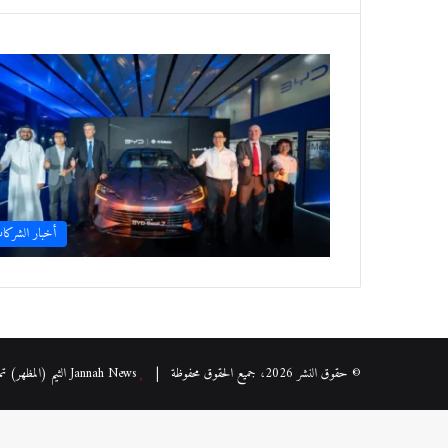
أخبار الشركا
© حقوق النشر 2026، جميع الحقوق محفوظة |
Jannah News الثيم (المظهر) تم تصميمه من قِبل TieLabs