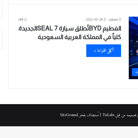
188
2025-05-28
admin
الفطيم BYDتُطلق سيارة SEAL 7الجديدة
كلياً في المملكة العربية السعودية
أكمل القراءة »
ت
| مُستضاف بفخر
SiteGround