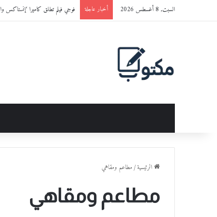
السبت, 8 أغسطس 2026
فوجي فيلم تطلق كاميرا ‘إنستاكس وايد 400™’ باللون الجديد ‘ BLACK
أخبار عاجلة
الرئيسية
/
مطاعم ومقاهي
مطاعم ومقاهي