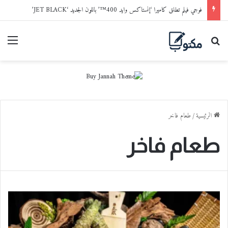
فوجي فيلم تطلق كاميرا ‘إنستاكس وايد 400™’ باللون الجديد ‘JET BLACK’
بحث عن
القا
الرئيسية
/
طعام فاخر
طعام فاخر