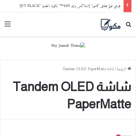
فوجي فيلم تطلق كاميرا ‘إنستاكس وايد 400™’ باللون الجديد ‘JET BLACK’
بحث عن
القا
الرئيسية
/
شاشة Tandem OLED PaperMatte
شاشة Tandem OLED
PaperMatte