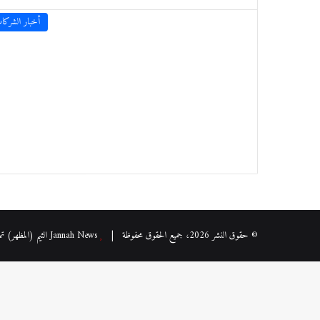
أخبار الشركا
© حقوق النشر 2026، جميع الحقوق محفوظة |
Jannah News الثيم (المظهر) تم تصميمه من قِبل TieLabs