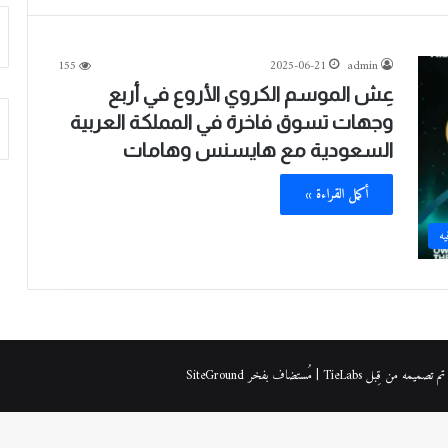
155
2025-06-21
admin
عِش الموسم الكروي الأروع في أربع
وجهات تسوق فاخرة في المملكة العربية
السعودية مع هايسنس وهامات
أكمل القراءة »
يه
| مُستضاف بفخر
SiteGround