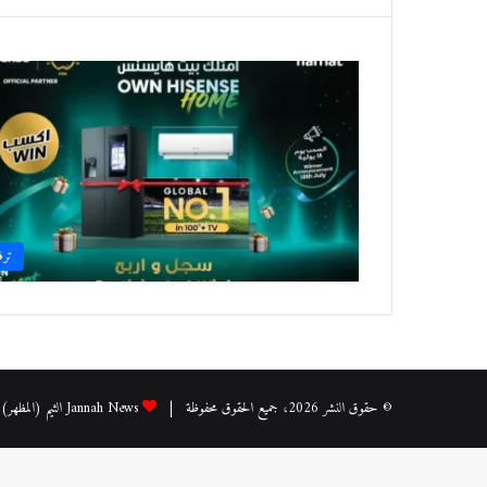
ترف
© حقوق النشر 2026، جميع الحقوق محفوظة |
Jannah News الثيم (المظهر) تم تصميمه من قِبل TieLabs