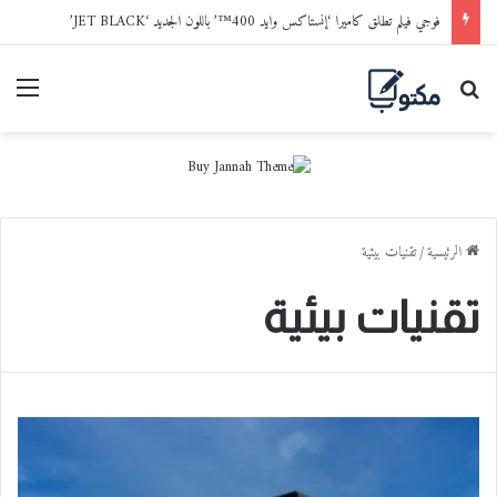
فوجي فيلم تطلق كاميرا ‘إنستاكس وايد 400™’ باللون الجديد ‘JET BLACK’
بحث عن
القا
الرئيسية
/
تقنيات بيئية
تقنيات بيئية