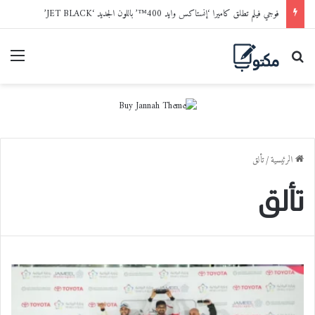
فوجي فيلم تطلق كاميرا ‘إنستاكس وايد 400™’ باللون الجديد ‘JET BLACK’
بحث عن
القا
الرئيسية
/
تألق
تألق