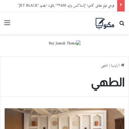
فوجي فيلم تطلق كاميرا ‘إنستاكس وايد 400™’ باللون الجديد ‘JET BLACK’
بحث عن
القا
الرئيسية
/
الطهي
الطهي