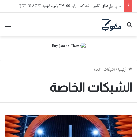
فوجي فيلم تطلق كاميرا ‘إنستاكس وايد 400™’ باللون الجديد ‘JET BLACK’
بحث عن
القا
الرئيسية
/
الشبكات الخاصة
الشبكات الخاصة