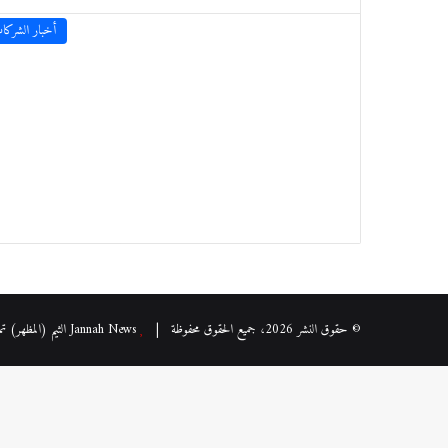
أخبار الشركا
© حقوق النشر 2026، جميع الحقوق محفوظة |
Jannah News الثيم (المظهر) تم تصميمه من قِبل TieLabs