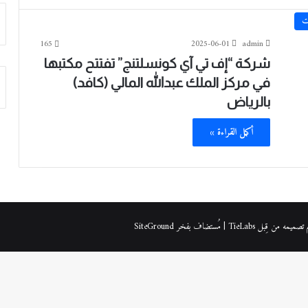
ت
165
2025-06-01
admin
شركة “إف تي آي كونسلتنج” تفتتح مكتبها
في مركز الملك عبدالله المالي (كافد)
بالرياض
أكمل القراءة »
| مُستضاف بفخر
SiteGround