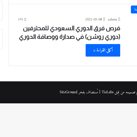
ة
191
2025-05-08
admin
فرص فرق الدوري السعودي للمحترفين
(دوري روشن) في صدارة ووصافة الدوري
أكمل القراءة »
| مُستضاف بفخر
SiteGround