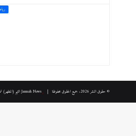
رياض
© حقوق النشر 2026، جميع الحقوق محفوظة |
Jannah News الثيم (المظهر) تم تصميمه من قِبل TieLabs