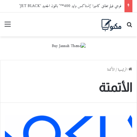
فوجي فيلم تطلق كاميرا ‘إنستاكس وايد 400™’ باللون الجديد ‘JET BLACK’
بحث عن
القا
الرئيسية
/
الأتمتة
الأتمتة