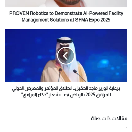
ت
o
ر
b
و
o
PROVEN Robotics to Demonstrate AI-Powered Facility
ن
t
Management Solutions at SFMA Expo 2025
ي
i
c
ب
s
ر
t
ع
o
ا
D
ي
e
ة
m
ا
o
ل
n
و
s
ز
برعاية الوزير ماجد الحقيل.. انطلاق المؤتمر والمعرض الدولي
t
ي
للمرافق 2025 بالرياض تحت شعار "ذكاء المرافق"
r
ر
a
م
t
ا
e
ج
مقالات ذات صلة
A
د
I
ا