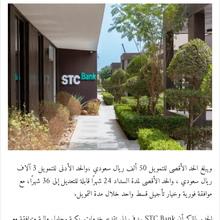
ويبلغ الحد الأقصى للتمويل 50 ألف ريال سعودي ،والحد الأدنى للتمويل 3 آلاف
ريال سعودي ، والحد الأقصى لمدة السداد 24 شهرًا قابلة للتعديل إلى 36 شهرًا، مع
موافقة فورية وخيار تأجيل قسط واحد خلال مدة التمويل.
الجدير بالذكر أن STC Bank يهدف إلى تقديم خدمات بنكية وحلول مالية متوافقة مع