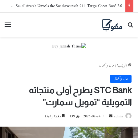
Porsche Saudi Arabia Unveils the Sonderwunsch 911 Targa Green Roof 2.0
بحث عن
القا
الرئيسية
/
مال وأعمال
مال وأعمال
STC Bank يطرح أولى منتجاته
التمويلية “تمويل سمارت”
admin
أ
2025-08-24
139
دقيقة واحدة
ر
س