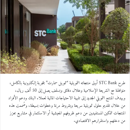
ل
ب
ر
ي
د
ا
إ
ل
ك
ت
ر
و
طرح STC Bank أولى منتجاته التمويلية “تمويل سمارت” بتجربة إلكترونية بالكامل،
ن
متوافقة مع الشريعة الإسلامية وخلال دقائق وبسقف يصل إلى 50 ألف ريال،
ي
ويهدف المنتج التمويلي الجديد إلى تلبية الاحتياجات المالية لعملاء البنك ودعم الأفراد
ا
من خلال تقديم حلول تمويلية سريعة وبشروط مرنة وخطوات بسيطة، وصُممت هذه
المنتجات لتمكين المستفيدين من دعم ظروفهم المعيشية أو الاستثمار في مشاريع تعزز
من دخلهم واستقرارهم الاقتصادي.