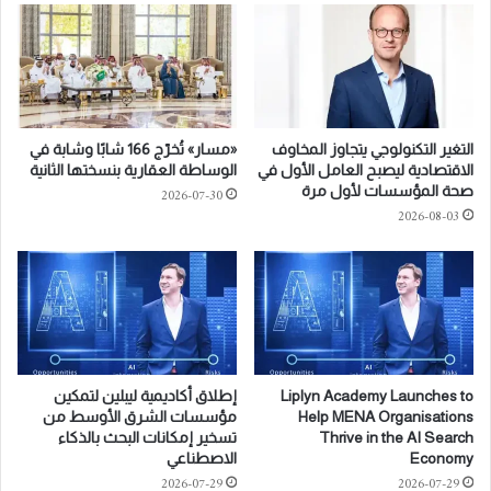
-
ل
P
ح
o
ق
w
ي
e
ل
r
.
التغير التكنولوجي يتجاوز المخاوف
«مسار» تُخرّج 166 شابًا وشابة في
e
.
الاقتصادية ليصبح العامل الأول في
الوساطة العقارية بنسختها الثانية
d
ا
صحة المؤسسات لأول مرة
2026-07-30
F
ن
2026-08-03
a
ط
c
ل
i
ا
l
ق
i
ا
t
ل
y
م
M
ؤ
Liplyn Academy Launches to
إطلاق أكاديمية ليبلين لتمكين
a
ت
Help MENA Organisations
مؤسسات الشرق الأوسط من
n
م
Thrive in the AI Search
تسخير إمكانات البحث بالذكاء
a
ر
Economy
الاصطناعي
g
و
2026-07-29
2026-07-29