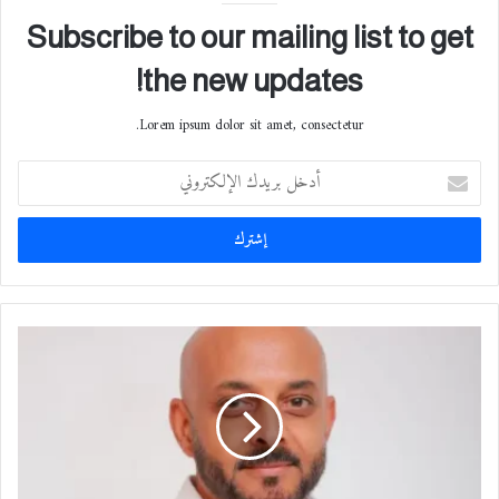
Subscribe to our mailing list to get
the new updates!
Lorem ipsum dolor sit amet, consectetur.
أ
د
خ
ل
ب
ر
ي
د
P
ك
R
ا
O
ل
V
إ
E
ل
N
ك
R