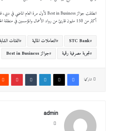
ن
ي
ا
أكثر من 150 مليون قارئ من رواد الأعمال والمؤسسين في منطقة الخليج، وتهدف هذه الجوائز إلى تكريم أبرز الشركات أداءً في مختلف القطاعات.
STC Bank
التعاملات المالية
الفئات الشابة
تجربة مصرفية رقمية
جوائز Best in Business
فيسبوك
‫X
لينكدإن
‏Tumblr
بينتيريست
شاركها
admin
موقع
الوي