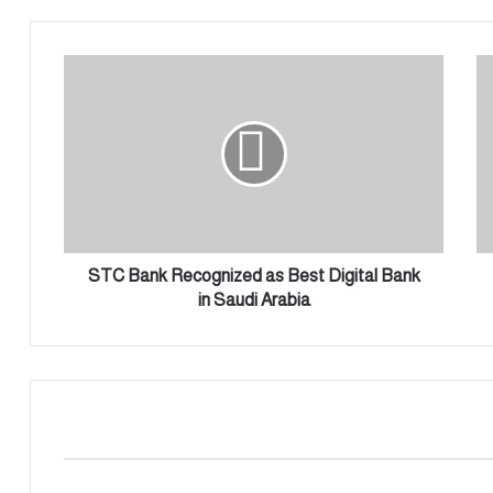
S
T
C
B
a
n
k
R
e
c
STC Bank Recognized as Best Digital Bank
o
in Saudi Arabia
g
n
i
z
e
d
a
s