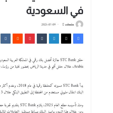
في السعودية
أ
2025-07-09
admin
ر
فيسبوك
‫X
لينكدإن
‏Tumblr
بينتيريست
‏Reddit
‏kte
س
ل
ب
ر
ي
Arabia، خلال حفل أقيم في مدينة الرياض بحضور نخبة من رؤساء الشركات و المدراء التنفيذيين في مختلف القطاعات.
د
ا
إ
ل
ك
البنك انتقال مليوني مستخدم من المحفظة إلى التطبيق البنكي خلال 3 أشهر فقط، مما يعكس مستوى استثنائيًا من ولاء العملاء.
ت
ر
ومنذ تأسيسه مطلع العام 
و
ومن خلال هذا النهج، يواصل البنك صياغة مستقبل التعاملات المالية في