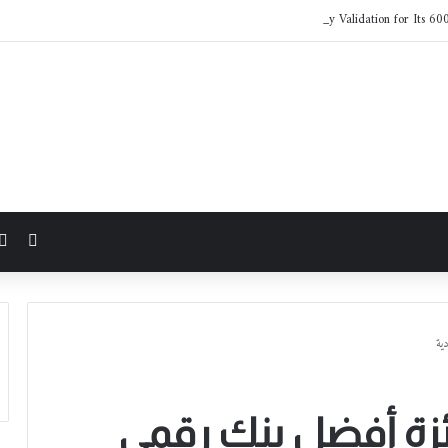
LG Electronics Earns NVIDIA AI Factory Validation for Its 60
مقال 
صد جائزة أفضل بنك رقمي