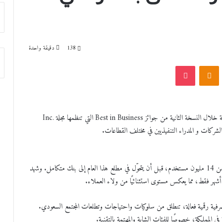
138
دقيقة واحدة
VKonta
Odnoklassniki
‫Pocket
حقق STC Bank جائزة أفضل بنك رقمي في المملكة العربية السعودية خلال النسخة الثانية من جوائز Best in Business التي تنظمها مجلة Inc.
بدأ STC Bank مسيرته كمحفظة رقمية في عام 2018، وخدم أكثر من 14 مليون مستخدم، قبل أن يتحوّل في مطلع هذا العام إلى بنك متكامل. وشهد
2025، يلتزم STC Bank بتقديم تجربة مصرفية رقمية فعالة، تنطلق من سلوكيات واحتياجات وتطلعات المجتمع السعودي.
 المملكة، خصوصًا للفئات الشابة والمهتمة بالتقنية.