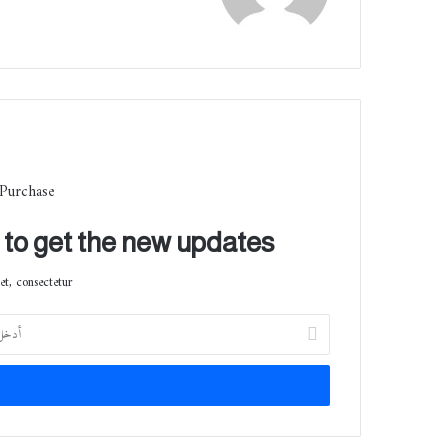
ب
 Purchase
t to get the new updates!
t, consectetur.
أ
د
خ
ل
ب
ر