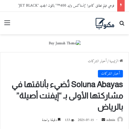
فوجي فيلم تطلق كاميرا ‘إنستاكس وايد 400™’ باللون الجديد ‘JET BLACK’
بحث عن
القا
الرئيسية
/
أخبار الشركات
أخبار الشركات
Soluna Abayas تُضيء بأناقتها في
مشاركتها الأولى بـ “إيفنت أصيلة”
بالرياض
admin
أ
2025-07-15
133
دقيقة واحدة
ر