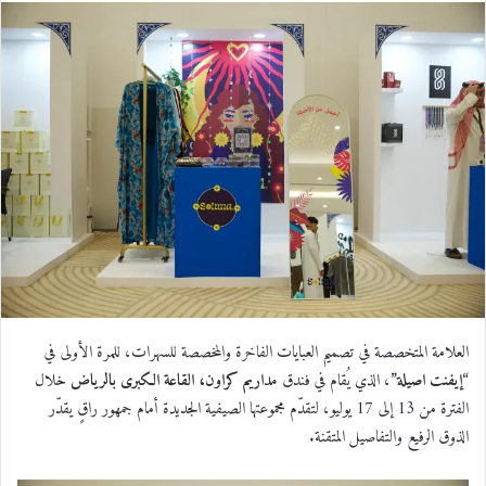
س
ل
ب
ر
ي
د
ا
إ
ل
ك
ت
ر
و
العلامة المتخصصة في تصميم العبايات الفاخرة والمخصصة للسهرات، للمرة الأولى في
ن
“
إيفنت اصيلة”
، الذي يُقام في فندق
مداريم كراون، القاعة الكبرى بالرياض
خلال
ي
الفترة من 13 إلى 17 يوليو، لتقدّم مجموعتها الصيفية الجديدة أمام جمهور راقٍ يقدّر
ا
الذوق الرفيع والتفاصيل المتقنة
.