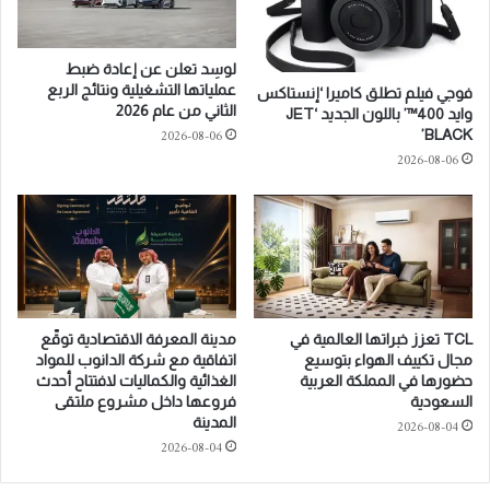
c
3
e
:
N
O
لوسِد تعلن عن إعادة ضبط
e
n
عملياتها التشغيلية ونتائج الربع
فوجي فيلم تطلق كاميرا ‘إنستاكس
t
e
الثاني من عام 2026
وايد 400™’ باللون الجديد ‘JET
w
L
2026-08-06
BLACK’
o
a
2026-08-06
r
s
k
t
E
S
x
h
p
o
a
w
n
d
s
o
TCL تعزز خبراتها العالمية في
مدينة المعرفة الاقتصادية توقّع
i
w
مجال تكييف الهواء بتوسيع
اتفاقية مع شركة الدانوب للمواد
o
n
حضورها في المملكة العربية
الغذائية والكماليات لافتتاح أحدث
n
a
السعودية
فروعها داخل مشروع ملتقى
w
t
المدينة
2026-08-04
i
U
2026-08-04
t
F