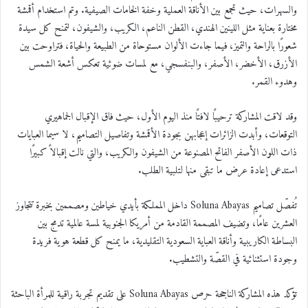
والسهرات، حيث تجمع بين الأناقة العملية وخفة الخامات الصيفية. وتم استخدام أقمشة
مختارة بعناية مثل اللينين الهندي، القطن الناعم، الكريب، والشيفون، لتمنح كل سيدة
شعورًا بالراحة والتميز، فيما جاءت الألوان مستوحاة من الطبيعة والحياة، فتراوحت بين
الأزرق، الأخضر، الأصفر، والبنفسجي، مع لمسات ضوئية تعكس أشعة الشمس
وهدوء القمر
.
وقد لاقت المشاركة ترحيبًا لافتًا منذ اليوم الأول، حيث فاق الإقبال الجماهيري
التوقعات، وأبدت الزائرات إعجابهن بجودة الأقمشة وتفاصيل التصاميم، لا سيما العبايات
ذات اللون الأصفر الفاتح المصنوعة من الشيفون والكريب، والتي نالت إقبالاً كبيرًا
استدعى إعادة عرض ما تبقى منها لتلبية الطلب
.
تُفصّل تصاميم
Soluna Abayas
داخل المملكة بأيدي خياطين ومصممين بخبرة تتجاوز
العشرين عامًا، وتضيف المصممة القادمة من أمريكا الجنوبية لمسة عالمية تدمج بين
البساطة الكاريبية وأناقة العباية السعودية التقليدية، ما يمنح كل قطعة هوية فريدة
وجودة استثنائية في القصّة والتشطيب
.
تؤكد هذه المشاركة الناجحة حرص
Soluna Abayas
على تقديم تجربة راقية للمرأة الباحثة