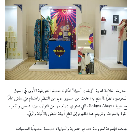
اختارت العلامة فعالية “إيفنت أصيلة” لتكون منصتها التعريفية الأولى في السوق
السعودي، نظرًا لما يتمتع به الحدث من مستوى عالٍ من التنظيم واهتمام فني يتماشى تمامًا
مع هوية
Soluna Abayas
، التي تستوحي تصاميمها من التوازن بين الشمس والقمر،
القوة والنعومة، وتترجم هذا المفهوم إلى قطع أنيقة تنبض بالأنوثة والرقي
.
جاءت المجموعة المعروضة بتصاميم عصرية وانسيابية، مصممة خصيصًا للمناسبات