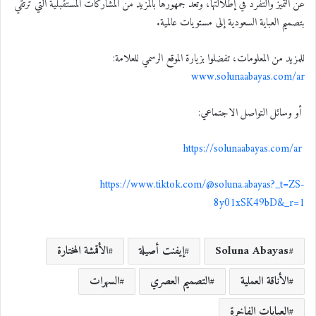
عن التميز والتفرد في إطلالتها، وتعد جمهورها بالمزيد من المشاركات المستقبلية التي ترتقي
بتصميم العباية السعودية إلى مستويات عالمية
.
للمزيد من المعلومات، تفضلوا بزيارة الموقع الرسمي للعلامة
:
www.solunaabayas.com/ar
أو وسائل التواصل الاجتماعي:
https://solunaabayas.com/ar
https://www.tiktok.com/@
soluna.abayas?_t=ZS-
8y01xSK49bD&_r=1
Soluna Abayas
إيفنت أصيلة
الأقمشة المختارة
الأناقة العملية
التصميم العصري
السهرات
العبايات الفاخرة