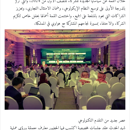
خلال القمة عن سياستها الجديدة للشركاء للنصف الأول من 2024، والتي تركز
بالدرجة الأولى على توسيع النظام الإيكولوجي، وضمان الامتثال التجاري، وتعزيز
الشراكات التي تعود بالمنفعة على الجميع. واختتمت القمة أعمالها بحفل خاص لتكريم
الشركاء والاحتفاء بمسيرة نجاحهم المشتركة مع هواوي في المملكة.
عصر جديد من التقدم التكنولوجي
شهد الحدث عقد جلسات مخصصة اكتسب فيها الحضور معارف معمقة ورؤى عملية