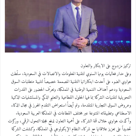
تركيز مزدوج على الابتكار والتعاون
وعلى مدار فعاليات يومها السنوي لتقنية المعلومات والاتصالات في السعودية، سلّطت
هواوي الضوء على أحدث ابتكاراتها التقنية المصممة خصيصاً لتلبية متطلبات السوق
السعودية ودعم أهداف التنمية الوطنية في المملكة. وتعرّف الحضور على القدرات
التحويلية لتقنيات الشركة بما فيها الحلول القطاعية والتعليم الذكي والمستشفيات الذكية
وعروض السوق التجارية المتقدمة. وتم أيضاً استعراض التقدم المحرز في مجال الذكاء
الاصطناعي وتطبيقاته المتنوعة عبر مختلف القطاعات في المملكة العربية السعودية.
وأكدت هواوي خلال قمة الشركاء على أهمية التعاون لدفع عجلة التحول الرقمي، وركزت
تحديداً على تعزيز علاقاتها مع شركاء النظام الإيكولوجي في المملكة. وكشفت الشركة