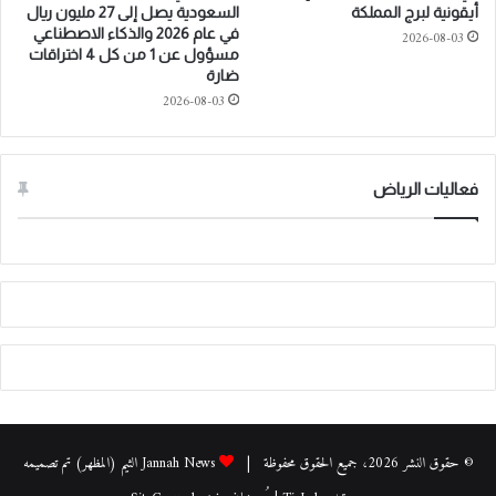
ك
0
أيقونية لبرج المملكة
السعودية يصل إلى 27 مليون ريال
ة
2
في عام 2026 والذكاء الاصطناعي
2026-08-03
إ
مسؤول عن 1 من كل 4 اختراقات
4
ضارة
ي
i
ر
2026-08-03
n
ل
S
ي
a
ن
u
فعاليات الرياض
ك
d
i
A
r
a
b
i
a
t
o
D
i
© حقوق النشر 2026، جميع الحقوق محفوظة |
Jannah News الثيم (المظهر) تم تصميمه
s