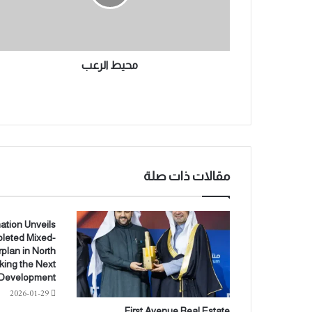
ل
ت
ر
ر
ع
و
ب
ن
محيط الرعب
ي
مقالات ذات صلة
ation Unveils
pleted Mixed-
plan in North
king the Next
l Development
2026-01-29
First Avenue Real Estate