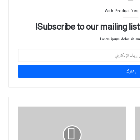
With Product You
Subscribe to our mailing lis
Lorem ipsum dolor sit ame
H
O
N
O
R