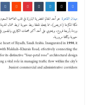
فيسبوك
‫X
لينكدإن
‏Tumblr
بينتيريست
‏Reddit
‏kte
س
ل
ب
ميدان القاهرة
هو أحد المعالم الحضرية البارزة في قلب العاصمة السعو
ر
مكة المكرمة (خريص)، مما يجعله نقطة ربط حيوية تربط شمال المدينة بج
ي
وردة بأربعة فروع، ويحتوي على أحد أكبر مجمعات الكباري والجسور في 
د
حيوية وكثافة مرورية.
ا
e heart of Riyadh, Saudi Arabia. Inaugurated in
1990
, it
إ
s with Makkah–Khurais Road, effectively connecting the
ل
r its distinctive “four-petal rose” architectural design
ك
ng a vital role in managing traffic flow within the city’s
ت
ر
busiest commercial and administrative corridors.
و
ن
ي
ا