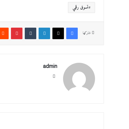
تسوق رقمي
فيسبوك
‫X
لينكدإن
‏Tumblr
بينتيريست
شاركها
admin
موقع
الوي
ب