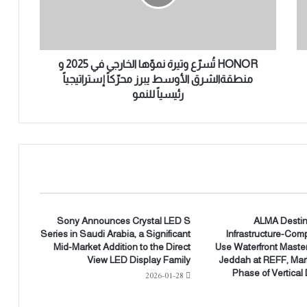
تُ
س
رّ
ع
و
HONOR تُسرّع وتيرة نموّها الخارجي في 2025 و
ت
منطقةالشرق الأوسط يبرز محرّكاً إستراتيجياً
ي
رئيسياً للنمو
ر
ة
ن
م
وّ
ه
ا
ا
ل
Sony Announces Crystal LED S
ALMA Destin
خ
Infrastructure-Com
Series in Saudi Arabia, a Significant
Mid-Market Addition to the Direct
Use Waterfront Master
ا
View LED Display Family
Jeddah at REFF, Mar
ر
Phase of Vertica
2026-01-28
ج
ي