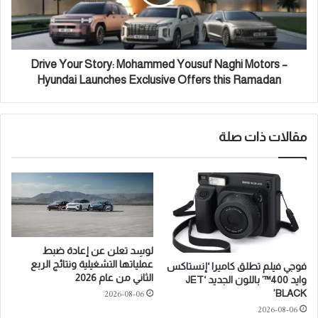
L
Y
A
o
V
u
O
r
U
S
Drive Your Story: Mohammed Yousuf Naghi Motors –
R
t
Hyundai Launches Exclusive Offers this Ramadan
S
o
A
r
N
y
D
:
مقالات ذات صلة
I
M
M
o
M
h
E
a
R
m
S
m
I
e
لوسِد تعلن عن إعادة ضبط
V
d
عملياتها التشغيلية ونتائج الربع
فوجي فيلم تطلق كاميرا ‘إنستاكس
E
Y
الثاني من عام 2026
وايد 400™’ باللون الجديد ‘JET
D
o
2026-08-06
BLACK’
I
u
2026-08-06
N
s