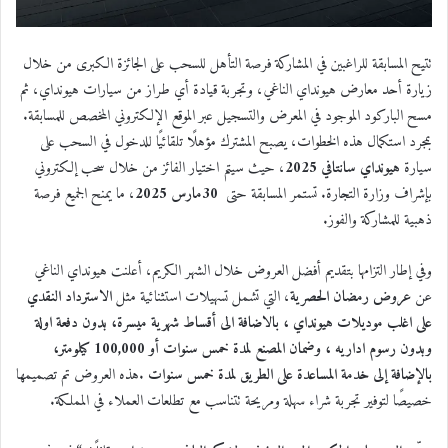
تتيح المسابقة للراغبين في المشاركة فرصة التأهل للسحب على الجائزة الكبرى من خلال
زيارة أحد معارض هيونداي الناغي، وتجربة قيادة أي طراز من سيارات هيونداي، ثم
مسح الباركود الموجود في المعرض والتسجيل عبر الموقع الإلكتروني المخصص للمسابقة.
بمجرد استكمال هذه الخطوات، يصبح المشترك مؤهلًا تلقائيًا للدخول في السحب على
سيارة
هيونداي سانتافي 2025
، حيث سيتم اختيار الفائز من خلال سحب إلكتروني
بإشراف وزارة التجارة. تستمر المسابقة حتى
30
مارس 2025
، ما يمنح الجميع فرصة
ذهبية للمشاركة والفوز
.
وفي إطار التزامها بتقديم أفضل العروض خلال الشهر الكريم، أعلنت هيونداي الناغي
عن
عروض رمضان الحصرية
، التي تشمل تسهيلات استثنائية مثل
الاسترداد النقدي
على اغلب موديلات هيونداي ، بالاضافة الى أقساط شهرية ميسرة، بدون دفعة اولة
وبدون رسوم اداريه ، وضمان المصنع لمدة خمس سنوات أو 100,000 كيلومتر،
بالإضافة إلى خدمة المساعدة على الطريق لمدة خمس سنوات
.
هذه العروض تم تصميمها
خصيصًا لتوفير تجربة شراء سهلة ومريحة تتناسب مع تطلعات العملاء في المملكة
.