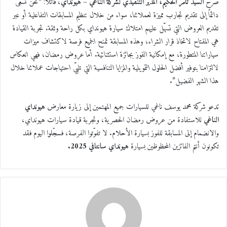
صرّح
السيد تامر الحكيم، المدير التنفيذي لشركة الناغي – هيونداي
، قائلًا: “
نحن نسعى
دائمًا إلى تقديم تجارب مميزة لعملائنا، سواء من خلال تنظيم المسابقات التفاعلية أو عبر
تقديم العروض التي تسهّل عليهم امتلاك سيارة هيونداي بكل راحة وثقة. تجربة القيادة
هي المفتاح لاتخاذ قرار الشراء، وهذه المسابقة تمنح الجميع فرصة لاكتشاف ميزات
سياراتنا المتطورة، مع إمكانية الفوز بجائزة استثنائية. أما عروض رمضان، فهي انعكاس
لالتزامنا بتوفير أفضل الحلول التمويلية والمزايا التنافسية التي تلبّي احتياجات عملائنا خلال
هذا الشهر الفضيل
.”
تدعو شركة محمد يوسف ناغي للسيارات جميع المهتمين إلى زيارة معارض
هيونداي
الناغي
للاستفادة من عروض رمضان الحصرية، وتجربة قيادة سيارات هيونداي،
والانضمام إلى المسابقة للفوز بسيارة الأحلام. لا تفوّتوا الفرصة، فسجّلوا اليوم فقد
تكونون أنتم الفائزين المحظوظين بسيارة
هيونداي سانتافي 2025.