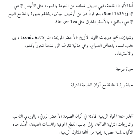
أما الألوان الفاتحة، فهي تضيف لمسات من النعومة والهدوء، مثل الأبيض الذهبي
الدافئ
1625 Soul
، وهو لونٌ مميز من أرشيف جوتن، يتناغم بصورة رائعة مع البيج
الذهبي، والبني، والأصفر المشرق مثل Ginger Tea.
وللتوازن، تجمع درجات اللون الأزرق-الأخضر المريحة، مثل
6378 Iconic
، بين
هدوء المساء وانتعاش الصباح، وهي مثالية للغرف التي تمنحنا شعوراً بالهدوء
والاسترخاء.
حياة مرحة
حياة ريفية هادئة مع ألوان الطبيعة المشرقة
تتجذر متعة الحياة الريفية الهادئة في ألوان الطبيعة: الأخضر الورقي، والوردي الناعم،
والدرجات الترابية الفاتحة. وإلى جانب القطع الحرفية واللمسات العتيقة، تُجسّد هذه
الألوان لمسة عصرية راقية من أناقة المنازل الريفية.