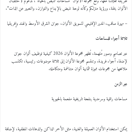
طريقة تعايشنا معها. ومع مجموعة الألوان “مساحات تنبض بالحياة”، ندعوكم لاحتضان
الألوان بثقة، ورؤية منزلكم وكأنه لوحة تنبض بالإبداع والتوازن، والتعبير عن الذات”.
– مهيرة صاقب، المدير الإقليمي لتسويق الألوان، جوتن الشرق الأوسط والهند وإفريقيا
ثلاثة أجواء للمساحات
عبر تصاميم وصور مُلهمة، تُظهر مجموعة الألوان 2026 كيفية توظيف ألوان جوتن
لإضفاء أجواء فريدة. وتنقسم مجموعة الألوان إلى ثلاثة موضوعات رئيسية، تكتسب
ملامحها من مجموعات مميزة لثمانية ألوان متناغمة ومتكاملة.
عبر الزمن
مساحات راقية وسرمدية بنفحة تاريخية مفعمة بالحيوية
يمكن استخدام الألوان العميقة والغنية، مثل الأحمر الداكن والدهانات المطفية، لإضافة