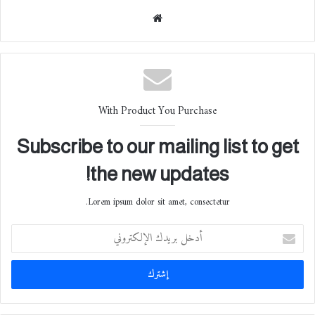
موقع
الوي
ب
With Product You Purchase
Subscribe to our mailing list to get
the new updates!
Lorem ipsum dolor sit amet, consectetur.
أ
د
خ
ل
ب
ر