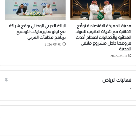
ق
ع
ط
س
ا
ي
ع
ا
مدينة المعرفة الاقتصادية توقّع
البنك العربي الوطني يوقع شراكة
ا
ر
اتفاقية مع شركة الدانوب للمواد
مع لولو هايبرماركت لتوسيع
ل
ة
الغذائية والكماليات لافتتاح أحدث
برنامج مكافآت العربي
ض
P
فروعها داخل مشروع ملتقى
2026-08-03
ي
المدينة
o
ا
2026-08-04
l
ف
y
ة
g
و
o
فعاليات الرياض
ا
n
ل
س
ي
ا
ح
ة
ف
ي