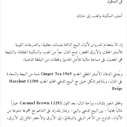
فن السكون
أضف السكينة والهدوء إلى منزلك
إن الاستخدام المدروس لألوان البيج الناعمة بلمسات مطفية، والتدرجات اللونية
للأصفر الخافت والأزرق المخضر، يمنح المنزل جواً من الهدوء والسكينة المطلقة. والنتيجة
هي الحصول على مساحة مثالية للتأمل الهادئ ولحظات من اليقظة الذهنية.
ويُضفي الدهان الأصفر المطفي الجديد
1965 Ginger Tea
لمسة من البهجة والسعادة
على المنزل، ويتناغم بشكل جميل مع البيج الذهبي المحايد الجديد
12300 Hazelnut
.
Beige
ولخلق شعور بالدفء وراحة البال، يعد اللون
12292 Caramel Brown
خياراً
مثالياً محايداً – بين البيج الذهبي والبني– ويمتاز بقدرته على التناغم مع مجموعة متنوعة من
الألوان، تتراوح من الأحمر الريفي والبرتقالي، إلى الأزرق والأخضر المائل إلى الأزرق.