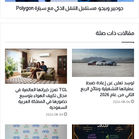
ا
ي
ك
ج
جوديير وبيجو: مستقبل التنقل الذكي مع سيارة Polygon
ة
و
ا
:
س
م
ت
مقالات ذات صلة
س
ر
ت
ا
ق
ت
ب
ي
ل
ج
ا
ي
ل
ة
ت
لوسِد تعلن عن إعادة ضبط
ل
ن
عملياتها التشغيلية ونتائج الربع
TCL تعزز خبراتها العالمية في
ل
ق
الثاني من عام 2026
مجال تكييف الهواء بتوسيع
ا
ل
2026-08-06
حضورها في المملكة العربية
ر
ا
السعودية
ت
ل
2026-08-04
ق
ذ
ا
ك
ء
ي
ب
م