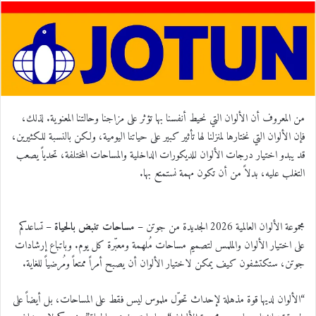
س
ل
ب
ر
ي
د
ا
من المعروف أن الألوان التي نحيط أنفسنا بها تؤثر على مزاجنا وحالتنا المعنوية. لذلك،
إ
فإن الألوان التي نختارها لمنزلنا لها تأثير كبير على حياتنا اليومية، ولكن بالنسبة للكثيرين،
ل
قد يبدو اختيار درجات الألوان للديكورات الداخلية والمساحات المختلفة، تحدياً يصعب
ك
التغلب عليه، بدلاً من أن تكون مهمة نستمتع بها.
ت
ر
و
مجموعة الألوان العالمية 2026 الجديدة من جوتن –
مساحات تنبض بالحياة
– تساعدكم
ن
على اختيار الألوان والملمس لتصميم مساحات مُلهمة ومعبّرة كل يوم. وباتباع إرشادات
ي
جوتن، ستكتشفون كيف يمكن لاختيار الألوان أن يصبح أمراً ممتعاً ومُرضياً للغاية.
ا
“الألوان لديها قوة مذهلة لإحداث تحوّل ملموس ليس فقط على المساحات، بل أيضاً على