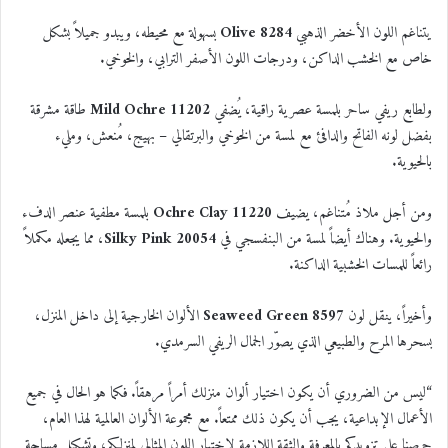
يتناغم اللون الأخضر الذهبي
8284 Olive
بسهولة مع محيطه، ويبدو جميلاً بشكل
خاص مع الخشب الداكن، ودرجات اللون الأصفر الترابي، والخوخي.
ولطابع ريفي ساحر بلمسة عصرية راقية، يُضفي
11202 Mild Ochre
طاقة مشرقة
بفضل لونه الفاتح والدافئ مع لمسة من الخوخي والبرتقالي – بهيج، مُنعش، ومليء
بالحيوية.
ومن أجل ملاذ مُتناغم، يضيف
11220 Ochre Clay
بلمسة مطفية عنصر الدفء
والحيوية. وهناك أيضاً لمسة من البنفسجي في
20054 Silky Pink
، مما يجعله مكملاً
رائعاً للمسات الخشبية الداكنة.
وأخيراً، ينقل لون
8597 Seaweed Green
الألوان الخارجية إلى داخل المنزل،
بسحرها المرح والطبيعي الذي يصوّر الجمال الريفي السرمدي.
“ليس من الضروري أن يكون اختيار ألوان منزلك أمراً مرهقاً. فكما هو الحال في جميع
الأعمال الإبداعية، يجب أن يكون ذلك ممتعاً. مع مجموعة الألوان العالمية لهذا العام،
حرصنا على تزويدكم بالمعرفة والثقة اللازمة لاختيار اللون المثالي لمنزلكم، وتشكيل مساحة