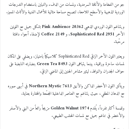
جو من الفخامة والأناقة السرمدية، ولمسات من الدفء والتباين باستخدام التدرجات
الوردية الذهبية والأسطح اللامعة، لتصبح مساحة مثالية للأعمال الفنية والأثاث المميز.
ويتناغم اللون الوردي الذهبي
20362 Pink Ambience
بشكل جميل مع اللونين
الأحمر
2951
Sophisticated Red
، و
2149 Coffee
لإضفاء أجواء دافئة
مرحّبة.
ويعتبر اللون الأحمر الراقي Sophisticated Red كلاسيكياً بامتياز، ويضفي على المكان
لمسات ساحرة وراقية، بينما يتباهى اللون
8493 Green Tea
بنضارته النابضة على
حواف الجدران والنوافذ، ليثير مشاعر الحنين إلى الماضي الراقي.
ويتألق اللون الأخضر الداكن والأنيق
7613 Northern Mystic
في أبهى صوره
مع الدهان المطفي، حيث يتناغم مع العناصر الداخلية المجمّعة والمختارة بعناية.
وللمسة أكثر تفرداً، يُقدم
1974 Golden Walnut
مزيجاً رائعاً من البني والأصفر
والأخضر في تناغم جميل مع لمسات الخشب الطبيعي.