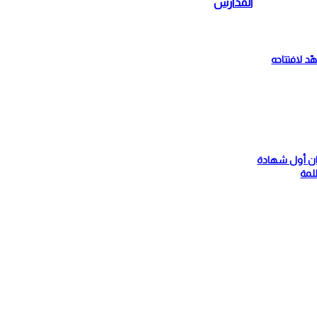
المدارس
د لافتتاحه
لقان أول شهادة
لمة