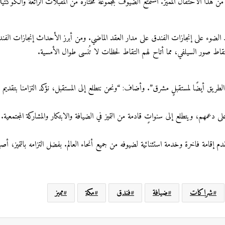
ن هذا الاحتفال المميز. استمتع الضيوف بمجموعة مختارة من المقبلات الرائعة والكوكتيل
لذكرى السنوية عرضًا حيويًا لمحتوى فيديو على شاشات LCD، يُسلّط الضوء على إنجازات الفندق على مدار العقد الماضي. 
تقاط صور السيلفي، مما أتاح لهم التقاط لحظات لا تُنسى طوال الأمسية.
يق أيضًا لمستقبلٍ مشرق”. وأضاف: “ونحن نتطلع إلى المستقبل، نؤكد التزامنا بتقديم ض
عمهم، ويتطلع إلى سنواتٍ قادمة من التميز في الضيافة والابتكار والمشاركة المجتمعية.
 إقامة فاخرة وخدمة استثنائية لضيوفه من جميع أنحاء العالم. بفضل التزامه بالتميز، أصب
شراكات
ضيافة
فندق
مكة
مميز