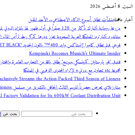
السبت, 8 أغسطس 2026
أخبار عاجلة
منشآت تطلق أسبوع الذكاء الاصطناعي.. الأحد المقبل
مزرعة رومانية تشارك بأكثر من 120 صقرًا في أول ظهور لها بالمزاد الدولي لمزارع إنتاج الصقور
ستاندرد تشارترد: المملكة العربية السعودية تعزز دورها كمركز ربط لرأس المال ا
فوجي فيلم تطلق كاميرا ‘إنستاكس وايد 400™’ باللون الجديد ‘JET BLACK’
Kempinski Becomes Munich’s Ultimate Insider
فندق ‘فير يارستايتن كمبينسكي ميونيخ’ يُطلق باقة من التجارب الغامرة والمختارة 
مجموعة stc تتعاون مع ديزني+ لإثراء المحتوى الترفيهي في المملكة
usively Streams the Action-Packed Third Season of Lioness
ستارزبلاي تعرض حصرياً الموسم الثالث الحافل بالتشويق من مسلسل Lioness
 Factory Validation for Its 600kW Coolant Distribution Unit
إ
بحث عن