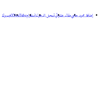
إضافة عمود جانبي
مقال عشوائي
تسجيل الدخول
انستقرام
‫YouTube
‫X
فيسبوك