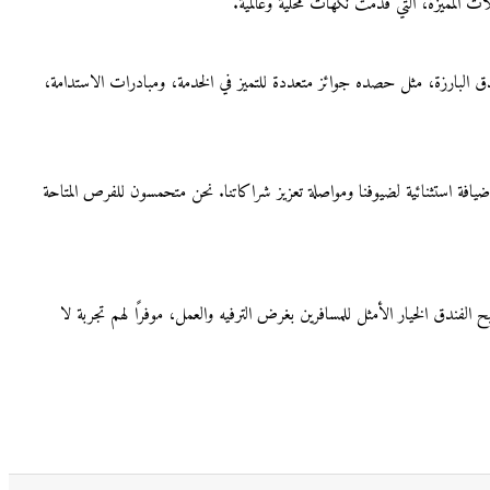
ات المميزة، التي قدّمت نكهات محلية وعالمية.
ومن أبرز الأحداث إنجازات الفندق البارزة، مثل حصده جوائز متعددة للتميز في الخدمة، ومبادرات الاستدامة،
يافة استثنائية لضيوفنا ومواصلة تعزيز شراكاتنا. نحن متحمسون للفرص المتاحة
ح الفندق الخيار الأمثل للمسافرين بغرض الترفيه والعمل، موفرًا لهم تجربة لا