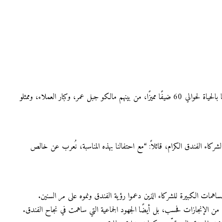
احتفل جبل عمر حياة ريجنسي مكة بفخرٍ بالذكرى السنوية العاشرة لتأسيسه في 21 يوليو بحفل كوكتيل فاخر أُقيم في ردهة الشاي الأنيقة. وقد شهد الحفل حضورًا نابضًا بالحياة لحوالي 60 ضيفًا مميزًا، من بينهم مالكو جبل عمر، وكبار العملاء، وممثلو
 منذ افتتاحه عام ٢٠١٥. وانتهز عقيل الفرصة ليعرب عن خالص امتنانه لشركاء الفندق الكرام، قائلاً: “مع احتفالنا بهذه المناسبة، نُعرب عن خالص
ن الإنجازات فحسب، بل أيضًا الجهود الجماعية التي ساهمت في نجاح الفندق.