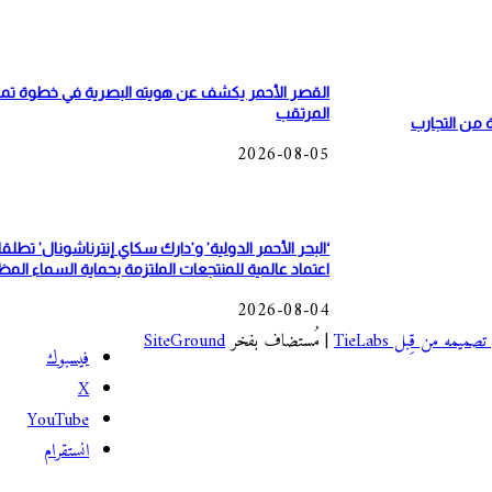
القصر الأحمر يكشف عن هويته البصرية في خطوة تمهّ
المرتقب
ة من التجارب
2026-08-05
‘البحر الأحمر الدولية’ و’دارك سكاي إنترناشونال’ تط
اعتماد عالمية للمنتجعات الملتزمة بحماية السماء المظ
2026-08-04
| مُستضاف بفخر
SiteGround
فيسبوك
‫X
‫YouTube
انستقرام