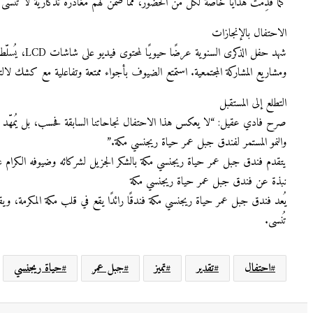
كما قُدِّمت هدايا خاصة لكل من الحضور، مما ضمن لهم مغادرةً تذكارية لا تُنسى م
الاحتفال بالإنجازات
شهد حفل ا
ومشاريع المشاركة المجتمعية. استمتع الضيوف بأجواء ممتعة وتفاعلية مع كشك لال
التطلع إلى المستقبل
صرح فادي عقيل: “لا يعكس هذا الاحتفال نجاحاتنا السابقة فحسب، بل يُمهّد الطر
والنمو المستمر لفندق جبل عمر حياة ريجنسي مكة.”
يتقدم فندق جبل عمر حياة ريجنسي مكة بالشكر الجزيل لشركائه وضيوفه الكرام على د
نبذة عن فندق جبل عمر حياة ريجنسي مكة
يُعد فندق جبل عمر حياة ريجنسي مكة فندقًا رائدًا يقع في قلب مكة المكرمة، ويقدم
تُنسى.
احتفال
تقدير
تميز
جبل عمر
حياة ريجنسي