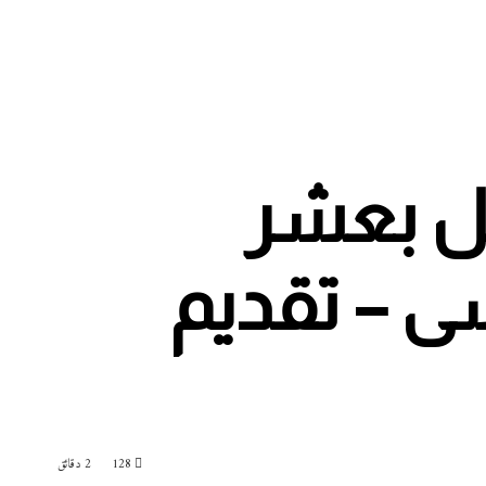
فل بعشر
سى – تقديم
128
2 دقائق