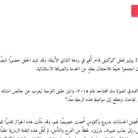
Poc
Odn
تمعوا جميعًا للاحتفال بعقدٍ من الخدمة والضيافة الاستثنائية.
شهدت الأمسية كلمةً مؤثرةً ألقاها المدير العام فادي عقيل، الذي استذكر مسيرة الفندق المميزة
 نجاحنا، ونتطلع إلى مواصلة هذه الرحلة معًا.”
جانب ضيوف بارزين، لحظةً من الفرح والتأمل. لم تُمثّل هذه اللفتة الرمزية عقدًا م