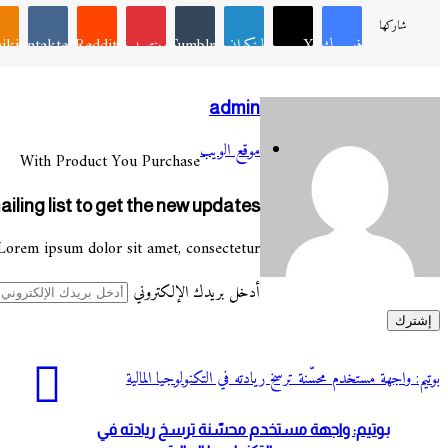
شاركها
فيسبوك
X
لينكدإن
Tumblr
بينتيريست
Reddit
VKontakte
iki
admin
موقع الويب
With Product You Purchase
iling list to get the new updates!
Lorem ipsum dolor sit amet, consectetur.
أدخل بريدك الإلكتروني
بوتيم: واجهة مستخدم محسّنة ترسخ ريادته في التكنولوجيا المالية
بوتيم: واجهة مستخدم محسّنة ترسخ ريادته في