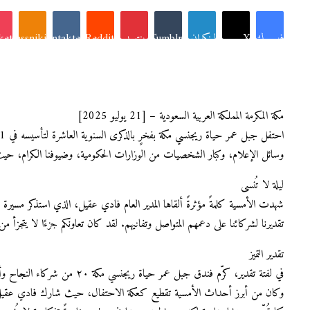
فيسبوك
X
لينكدإن
Tumblr
بينتيريست
Reddit
VKontakte
oklassniki
ket
مكة المكرمة المملكة العربية السعودية – [21 يوليو 2025]
وسائل الإعلام، وكبار الشخصيات من الوزارات الحكومية، وضيوفنا الكرام، حيث اج
ليلة لا تُنسى
تقديرنا لشركائنا على دعمهم المتواصل وتفانيهم. لقد كان تعاونكم جزءًا لا يتجزأ من
تقدير التميز
في لفتة تقدير، كرّم فندق جبل عمر حياة ريجنسي مكة ٢٠ من شركاء النجاح وأفضل الحسابات بدروعٍ وكؤوسٍ صُممت خصيصًا لهم. وقد مثّلت هذه الجوائز تقديرًا للمساهمات الكبيرة للشركاء الذين دعموا رؤية الفندق ونموه على مر السنين.
وكان من أبرز أحداث الأمسية تقطيع كعكة الاحتفال، حيث شارك فادي عقيل، إلى 