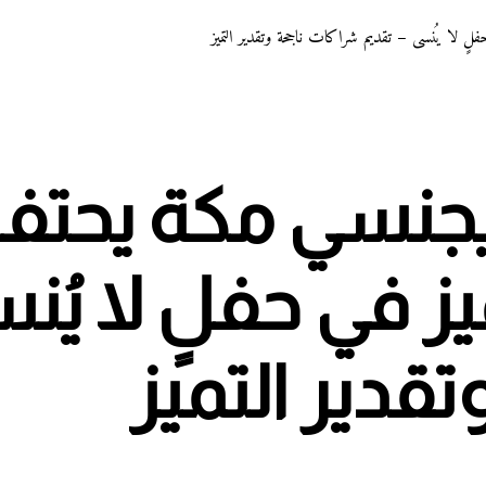
ٍ لا يُنسى – تقديم شراكات ناجحة وتقدير التميز
ريجنسي مكة يحت
 في حفلٍ لا يُن
قدير التميز