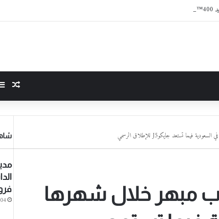
JET’
مقال
شاهد
مدين
الدا
قق طلب مبهر خلال شهرها
فرو
-04