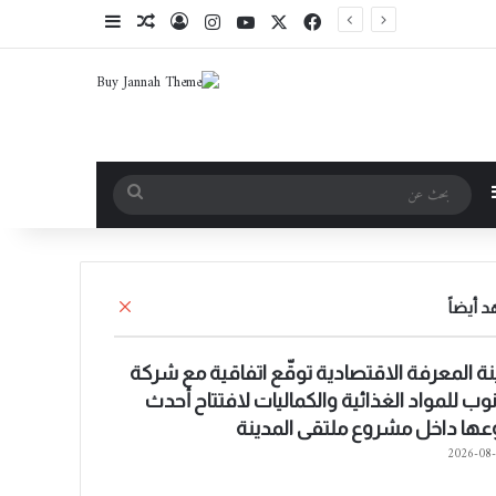
فيسبوك
‫X
‫YouTube
انستقرام
تسجيل الدخول
مقال عشوائي
إضافة عمود جانبي
 عشوائي
إضافة عمود جانبي
بحث
عن
إ
 أيضاً
غ
ل
ا
ة المعرفة الاقتصادية توقّع اتفاقية مع شركة
ق
نوب للمواد الغذائية والكماليات لافتتاح أحدث
عها داخل مشروع ملتقى المدينة
2026-08