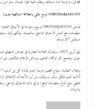
للخدش، وأحزمة أمان مستقلة، ونظام تنقية الهواء لضمان سفر آمن ومر
OMODA&JAECOO: توسع عالمي وانطلاقة استراتيجية جديدة
تواصل OMODA&JAECOO توسيع وجودها في الأس
منظومات دفع تشمل الاحتراق الداخلي، والهجينة، والكهربائية. وبفضل ا
مستقبل أكثر توسعًا.
وفي أبريل 2025، ستشارك العلامة التجارية في معرض شنغه
حيث سيتجمع كبار الوكلاء العالميين ووسائل الإعلام للكشف عن استراتيجيات OMODA&JAECOO المستقبلية وإطلاق 
لتغطي جميع أنواع منظومات الدفع، بما في ذلك الاحتراق الداخلي، والهج
والريادة.
أ