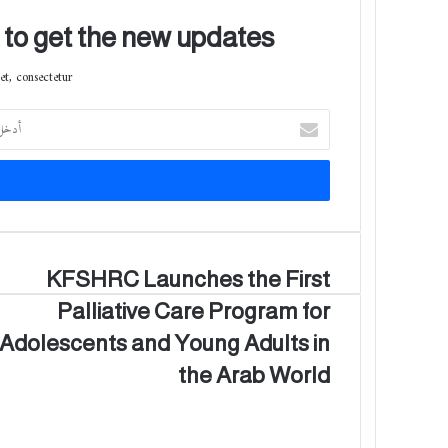
t to get the new updates!
t, consectetur.
أ
د
خ
ل
ب
ر
ي
د
K
KFSHRC Launches the First
ك
F
ا
Palliative Care Program for
S
ل
H
Adolescents and Young Adults in
إ
R
ل
the Arab World
C
ك
L
ت
a
ر
u