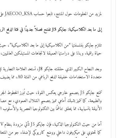
لمزيد من المعلومات حول المنتج، تابعوا حساب JAECOO_KSA على منصات التواصل الاجتماعي الرسمية لاكتشاف المزايا الفريدة لجايكو J8.
إلى ما بعد الكلاسيكية: جايكو J5 تفتح فصلاً جديدًا في فئة الدفع الرباعي الخفيف
تلتزم جايكو بفلسفتها “من الكلاسيكية إلى ما بعد الكلاسيكية”، حيث تشت
حياة راقية. وبناءً على دراستها العميقة لاتجاهات المستهلكين العالمي
متعددة الاستخدامات خفيفة الدفع الرباعي من الفئة A0، مما يضيف بعدًا جديدًا لتشكيلة جايكو.
تتمتع جايكو J5 بتصميم خارجي يعكس القوة، حيث تُبرز الخطوط 
والطبيعة. كما تتميز بشبك أمامي مميز بتصميم الشلال العمودي، مع مصا
الأنيقة بانسيابية، مما يحقق تناغمًا بين التكنولوجيا العصرية والأسلوب ا
كما تحتوي على ميكروفون داخلي ووضع كاريوكي لإضفاء جو من المتعة على