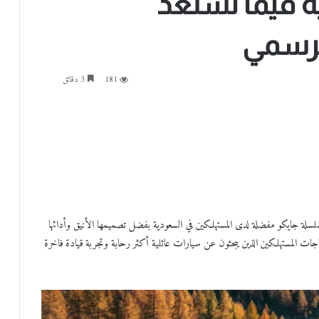
ة فيما تستعد
181
3 دقائق
ة السعودية، أصبحت سلسلة جايكو مفضلة لدى المستهلكين في السعودية بفضل تصميمها الأنيق وأدائها
ي الطرق الوعرة. وقد أدركت OMODA&JAECOO احتياجات المستهلكين الذين يبحثون عن سيارات عائلية أكثر رحابة وتجربة قيادة فاخرة