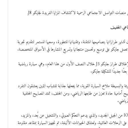
هر طرازاتها بتصاميمها المتقنة، وتقنياتها المتطورة، وسعيها المستمر لتقديم تجربة
ين، تعمل جايكو على توسيع وتحسين منتجاتها وتسريع انتشارها في الأسواق المتخصصة.
وبعد النجاح الكبير الذي حققته جايكو J8، تستعد العلامة التجارية لإطلاق طراز جايكو J5 خلال النصف الأول من هذا العام، وهي سيارة رياضية
الجريئة والبسيطة ملامح السيارة القوية، مما يجعلها جذابة للشباب الذين يعشقون التفرد
بيح أمامية حادة تعزز من طابعها الرياضي. ومن الخلف، تمتد المصابيح الخلفية
لرياضي.
أما من حيث التكنولوجيا الذكية، فإن جايكو J5 تأتي مزودة بنظام IOV من الجيل الجديد، والذي يدعم التحكم الصوتي، والتشغيل عن بُعد، والمزيد.
 الرحلات العائلية. ولعشاق الحيوانات الأليفة، تم تجهيز السيارة بمقاعد مقاومة