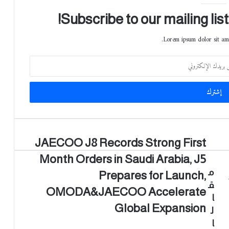
Subscribe to our mailing lis
Lorem ipsum dolor sit ame
J
JAECOO J8 Records Strong First
A
Month Orders in Saudi Arabia, J5
E
C
م
Prepares for Launch,
O
ق
OMODA&JAECOO Accelerate
O
ا
J
Global Expansion
ل
8
ا
R