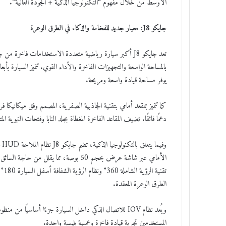
الأوسط من خلال مفهوم “التكنولوجيا الذكية + الجودة العالية”.
جايكو J8: معيار جديد للفخامة والذكاء في الطرق الوعرة
تعد جايكو J8 أكبر سيارة رياضية متعددة الاستخدامات فاخر
يوفر مساحة قيادة واسعة ومريحة.
كما تتميز بمقعد أمامي بتقنية الجاذبية الصفرية، المصمم وفق ميكانيك
دعمًا فائقًا. تضيف المقاعد الفاخرة المغطاة بجلد النابا وفتحات التهوية ا
الأمامي عبر شاشة عرض بحجم 50 بوصة، مما ي
تقن
الطرق الوعرة المعقدة.
المستخدمين تجربة قيادة فاخرة وعملية بلمسة واحدة.