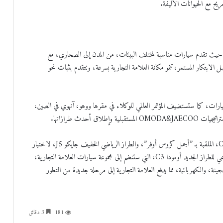
يح مع الحيوانات الأليفة.
واق العالمية، حيث تقدم سيارات مناسبة لمختلف البيئات، من المدن إلى الصحاري، مع
لابتكار المستمر، تنمو مكانة العلامة التجارية بسرعة، وتتقدم بثبات نحو
اي للسيارات، كما ستستضيف المؤتمر العالمي للوكلاء في مقرها ووهو، آنهوي في الصين،
أحدث طرازاتها.
وخلال الفعالية، سيتاح للحضور فرصة اختبار قيادة كل من أومودا C7، الملقبة بـ ”أجمل كروس أوفر”، والطراز الرياضي الخفيف جايكو J5، لاختبار
أدائهما المميز بشكل مباشر. وسيكون من أبرز الأحداث الإطلاق الرسمي للطراز الجديد أومودا C3، التي ستنضم إلى مجموعة سيارات العلامة التجارية،
ينة، والكهربائية، مما يدفع العلامة التجارية إلى مرحلة جديدة من التطور
181
3 دقائق