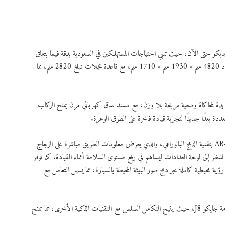
ة من جايكو حتى الآن، حيث تلبي احتياجات المستهلكين في السعودية بدقة فيما يتعلق
بالمساحة الواسعة والتجهيزات الفاخرة والأداء القوي. تتميز السيارة بأبعاد 4820 ملم × 1930 ملم × 1710 ملم، مع قاعدة عجلات تبلغ 2820 ملم، مما
ا فريدة لمحاكاة وضعية مريحة بلا وزن، مع مسند ساق كهربائي مرن يمنح الركاب
لمتعددة بعدًا جديدًا لتجربة قيادة فاخرة على الطرق الوعرة.
وفيما يتعلق بالتكنولوجيا الذكية، تضم جايكو J8 نظام الملاحة AR-HUD بتقنية الدمج البانورامي، والذي يعرض معلومات الطريق مباشرة على الزجاج
قلل من حاجة السائق للنظر إلى لوحة العدادات ليساهم في رفع مستوى السلامة أثناء القيادة. كما توفر
ية الرؤية الشاملة 360° ونظام الرؤية الشفافة أسفل السيارة 180° رؤية محيطية كاملة عبر دمج صور البيئة المحيطة بالسيارة، مما يسهل التعامل مع
ويُعد نظام IOV للاتصال الذكي داخل السيارة جزءًا أساسيًا من منظومة جايكو J8، حيث يتيح التكامل السلس مع التقنيات الذكية الأخرى، مما يمنح