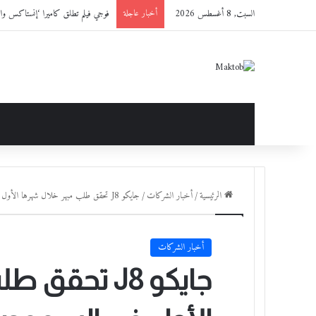
السبت, 8 أغسطس 2026
فوجي فيلم تطلق كاميرا ‘إنستاكس وايد 400™’ باللون الجديد ‘ BLACK
أخبار عاجلة
الرئيسية
/
أخبار الشركات
/
جايكو J8 تحقق طلب مبهر خلال شهرها الأول في السعودية فيما تستعد جايكوJ5 للإطلاق الرسمي
أخبار الشركات
جايكو J8 تح