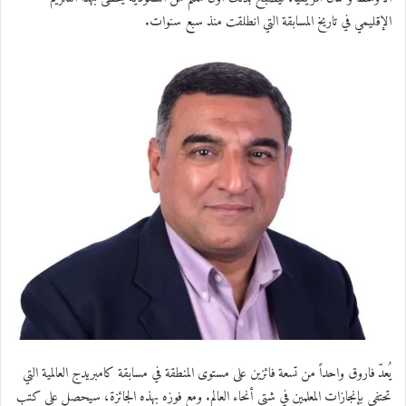
الإقليمي في تاريخ المسابقة التي انطلقت منذ سبع سنوات.
يُعدّ فاروق واحداً من تسعة فائزين على مستوى المنطقة في مسابقة كامبريدج العالمية التي
تحتفي بإنجازات المعلمين في شتى أنحاء العالم. ومع فوزه بهذه الجائزة، سيحصل على كتب