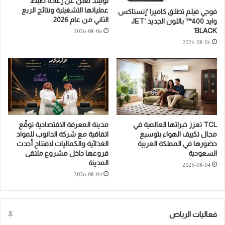
لوسِد تعلن عن إعادة ضبط
قّ
i
عملياتها التشغيلية ونتائج الربع
فوجي فيلم تطلق كاميرا ‘إنستاكس
ع
r
الثاني من عام 2026
وايد 400™’ باللون الجديد ‘JET
ا
s
2026-08-06
BLACK’
ت
t
2026-08-06
ف
e
ا
v
ق
e
ي
r
ة
r
ت
e
ع
g
ا
i
TCL تعزز خبراتها العالمية في
مدينة المعرفة الاقتصادية توقّع
و
o
مجال تكييف الهواء بتوسيع
اتفاقية مع شركة الدانوب للمواد
ن
n
حضورها في المملكة العربية
الغذائية والكماليات لافتتاح أحدث
م
a
السعودية
فروعها داخل مشروع ملتقى
ع
l
المدينة
2026-08-04
“
w
2026-08-04
س
i
ب
n
ل
n
ي
فعاليات الرياض
e