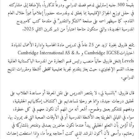
بقيمة 500 جنيه إسترليني لدعم فصله الدراسي ودرعاً تذكارياً، بالإضافة إلى مشاركته
في حفل توزيع الجوائز الإقليمية بما يحقق له ولمدرسته حضوراً إعلامياً مميزاً خلال العام
القادم. كما سيظهر اسمه على صفحة “الشكر والتقدير” في مقدمة كتب كامبريدج
المدرسية الجديدة، والتي ستكون متاحة اعتباراً من شهر تشرين الثاني 2025.
يتمتع فاروق بخبرة تزيد عن 25 عاماً في تدريس مادة المحاسبة وإدارة الأعمال لشهادة
اختباراتCambridge IGCSE و .Cambridge International AS & A
Levels يشغل فاروق حالياً منصب رئيس قسم التجارة من المدرسة الباكستانية العالمية
جدة، القسم الإنجليزي، حيث يعتز بتقديم تجربة تعليمية تتخطى أنشطة ومقررات المنهج
الدراسي.
قال فاروق: “بالنسبة لي، لا يقتصر التدريس على نقل المعرفة أو مساعدة الطلاب على
تحقيق درجات جيدة، وإنما هو رحلة لمساعدتهم على اكتشاف إمكانياتهم الحقيقية،
ودفعهم للتفكير بعمق وطموح. أشعر أنه من المهم أن نكون معهم في كل خطوة،
سواء في الليالي الطويلة بعد الأنشطة المدرسية أو في الأوقات الصعبة التي قد يمرون بها.
وأنا أؤمن بأن التعليم الحقيقي يبدأ عندما نكون حاضرين بصدق ونفتخر بالمشاركة في
رحلتهم. وأسعى لأن أكون المرشد الذي كنت أحتاجه يوماً ما، وإذا استطعت إحداث