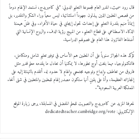
قال رود سميث، المدير العام لمجموعة التعليم الدولي: “في كامبريدج، نستمد الإلهام دوماً
من قصص المعلمين الذين يبذلون جهوداً استثنائية، ليس سعياً وراء الشكر والتقدير، بل
إيماناً منهم بقدرة التعليم على إحداث تحول إيجابي في حياة الأفراد. وفي ظلّ هيمنة
الذكاء الاصطناعي على قطاع التعليم، من المبهج رؤية الدفء والروح الإنسانية التي
أضفاها الفائزون هذا العام على فصولهم الدراسية.
تُؤكد هذه الجوائز سنوياً على أن المعلمين هم الأساس في توفير تعليم شامل ومتكامل.
فالتكنولوجيا، مهما بلغت أوج تطورها، لا يمكنها أن تعادل ما يقدمه معلم قدير مثل
فاروق من تعاطف وإبداع وتوجيه مجتمعي وإلهامٍ لا حدود له. أتقدم بالتهنئة إليه على
إنجازاته العظيمة، وأنا على يقينٍ أنها ستكون مصدر إلهام للمعلمين والمتعلمين في شتى أنحاء
المملكة العربية السعودية”.
لمعرفة المزيد عن كامبريدج والتصويت للمعلم المفضل في المسابقة، يرجى زيارة الموقع
الإلكتروني: dedicatedteacher.cambridge.org/vote