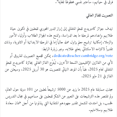
فرق في حياتهم، سأعتبر نفسي محظوظاً للغاية”.
التصويت للفائز العالمي
تهدف جوائز كامبريدج للمعلم المتفاني إلى إبراز الدور المحوري للمعلمين في تكوين حياة
طلابهم وإعدادهم لمرحلة ما بعد الدراسة. وتمنح هذه الجوائز الطلاب وأولياء الأمور
والزملاء إمكانية ترشيح معلم يزاول عمله حالياً إما في المرحلة الابتدائية أو الثانوية، وذلك
تقديراً لالتزامه الاستثنائي بتعليم طلابه. وعبر زيارة الرابط:
dedicatedteacher.cambridge.org/vote
، يمكن للجميع التصويت لفاروق أو
لأي من الفائزين الإقليميين التسعة الآخرين، ليُتوّج الفائز العالمي بجائزة كامبريدج للمعلم
المتفاني لعام 2025. علماً بأن الموعد النهائي للتصويت هو 30 أبريل 2025، وسيُعلن عن
الفائز في 21 مايو 2025.
سجلت مسابقة عام 2025 ما يزيد عن 5000 ترشيحاً لمعلمين من 101 دولة حول العالم.
ولم تقتصر هذه الترشيحات على التعبير عن الشكر للمعلمين على مساعيهم في مجال التدريس
فحسب، بل امتدت لتشمل تقدير جهودهم المتفانية التي يبذلونها من أجل ضمان سعادة
طلابهم وسلامتهم.