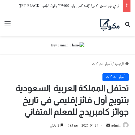
فوجي فيلم تطلق كاميرا ‘إنستاكس وايد 400™’ باللون الجديد ‘JET BLACK’
بحث عن
القا
الرئيسية
/
أخبار الشركات
أخبار الشركات
تحتفل المملكة العربية السعودية
بتتويج أول فائز إقليمي في تاريخ
جوائز كامبريدج للمعلم المتفاني
admin
أ
2025-04-24
185
2 دقائق
ر