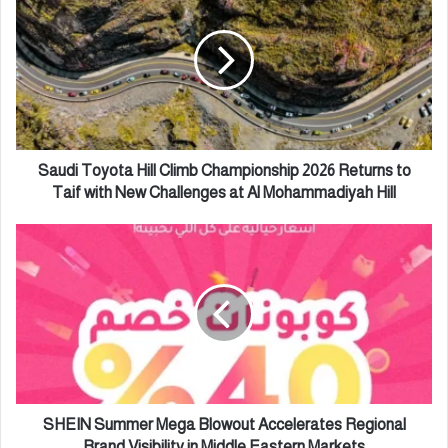
a
ا
u
ل
d
إ
i
ل
T
ك
o
ت
y
ر
o
و
t
Saudi Toyota Hill Climb Championship 2026 Returns to
ن
a
Taif with New Challenges at Al Mohammadiyah Hill
ي
H
i
S
l
H
l
E
C
I
l
N
i
S
m
u
b
m
C
m
h
e
SHEIN Summer Mega Blowout Accelerates Regional
a
r
Brand Visibility in Middle Eastern Markets