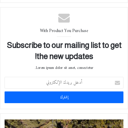
ب
With Product You Purchase
Subscribe to our mailing list to get
the new updates!
Lorem ipsum dolor sit amet, consectetur.
أ
د
خ
ل
ب
ر
ي
د
S
ك