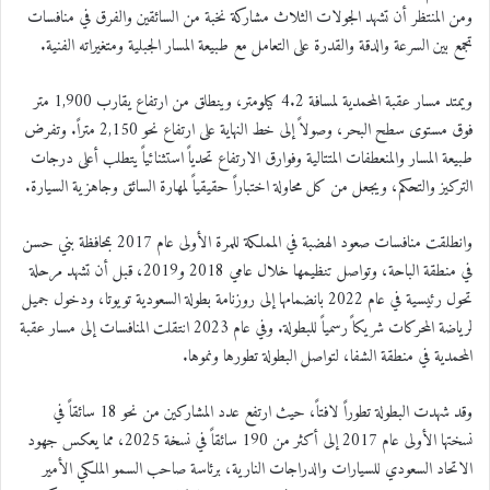
ومن المنتظر أن تشهد الجولات الثلاث مشاركة نخبة من السائقين والفرق في منافسات
تجمع بين السرعة والدقة والقدرة على التعامل مع طبيعة المسار الجبلية ومتغيراته الفنية.
ويمتد مسار عقبة المحمدية لمسافة 4.2 كيلومتر، وينطلق من ارتفاع يقارب 1,900 متر
فوق مستوى سطح البحر، وصولاً إلى خط النهاية على ارتفاع نحو 2,150 متراً. وتفرض
طبيعة المسار والمنعطفات المتتالية وفوارق الارتفاع تحدياً استثنائياً يتطلب أعلى درجات
التركيز والتحكم، ويجعل من كل محاولة اختباراً حقيقياً لمهارة السائق وجاهزية السيارة.
وانطلقت منافسات صعود الهضبة في المملكة للمرة الأولى عام 2017 بمحافظة بني حسن
في منطقة الباحة، وتواصل تنظيمها خلال عامي 2018 و2019، قبل أن تشهد مرحلة
تحول رئيسية في عام 2022 بانضمامها إلى روزنامة بطولة السعودية تويوتا، ودخول جميل
لرياضة المحركات شريكاً رسمياً للبطولة. وفي عام 2023 انتقلت المنافسات إلى مسار عقبة
المحمدية في منطقة الشفا، لتواصل البطولة تطورها ونموها.
وقد شهدت البطولة تطوراً لافتاً، حيث ارتفع عدد المشاركين من نحو 18 سائقاً في
نسختها الأولى عام 2017 إلى أكثر من 190 سائقاً في نسخة 2025، مما يعكس جهود
الاتحاد السعودي للسيارات والدراجات النارية، برئاسة صاحب السمو الملكي الأمير