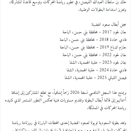
خالد بن سلطان العبدالله الفيصل، في تطوير رياضة المحركات وتوسيع قاعدة المشاركة،
وتعزيز استدامة البطولات الوطنية.
سجل أبطال صعود الهضبة:
جان لحود 2017 – محافظة بني حسن، الباحة
فادي حمادة 2018 – محافظة بني حسن، الباحة
حازم الدباغ 2019 – محافظة بني حسن، الباحة
جان لحود 2022 – محافظة بني حسن، الباحة
جان لحود 2023 – عقبة المحمدية، الشفا
فادي حمادة 2024 – عقبة المحمدية، الشفا
فيصل القباني 2025 – عقبة المحمدية، الشفا
ويمنح هذا السجل التنافسي نسخة 2026 زخماً إضافياً، مع تطلع المشاركين إلى إضافة
أسمائهم إلى قائمة أبطال البطولة وتقديم مستويات فنية تعكس التطور المستمر الذي تشهده
رياضة المحركات في المملكة.
وتعد بطولة السعودية تويوتا لصعود الهضبة إحدى المحطات البارزة في روزنامة رياضة
المحركات الوطنية، لما توفره من منصة احترافية لإبراز قدرات السائقين، واكتشاف