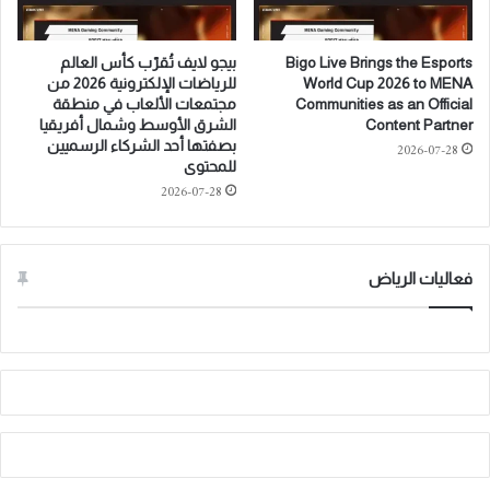
o
s
T
R
a
e
Bigo Live Brings the Esports
بيجو لايف تُقرّب كأس العالم
i
g
World Cup 2026 to MENA
للرياضات الإلكترونية 2026 من
f
i
Communities as an Official
مجتمعات الألعاب في منطقة
w
o
Content Partner
الشرق الأوسط وشمال أفريقيا
i
بصفتها أحد الشركاء الرسميين
n
2026-07-28
للمحتوى
t
a
h
2026-07-28
l
N
B
e
r
w
a
فعاليات الرياض
C
n
h
d
a
V
l
i
l
s
e
i
n
b
g
i
e
l