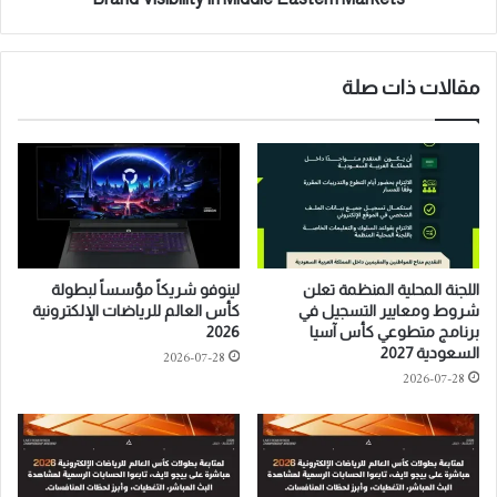
m
M
p
e
i
g
o
a
مقالات ذات صلة
n
B
s
l
h
o
i
w
p
o
2
u
0
t
2
A
اللجنة المحلية المنظمة تعلن
لينوفو شريكاً مؤسساً لبطولة
6
c
شروط ومعايير التسجيل في
كأس العالم للرياضات الإلكترونية
R
c
برنامج متطوعي كأس آسيا
2026
e
e
السعودية 2027
2026-07-28
t
l
2026-07-28
u
e
r
r
n
a
s
t
t
e