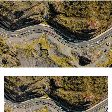
س
ل
ب
ر
ي
د
ا
إ
ل
ك
ت
ر
و
ن
ي
ا