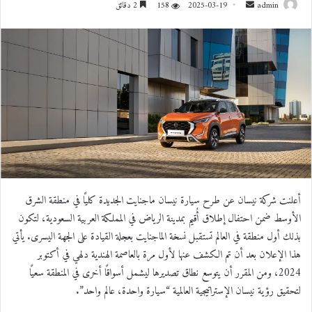
admin
أ
2025-03-19
158
2 دقائق
ر
س
ل
ب
ر
ي
د
ا
إ
ل
ك
أعلنت شركة نيسان عن طرح سيارة نيسان ماجنايت الجديدة كليًا في منطقة الشرق
ت
الأوسط ضمن احتفال إطلاق أُقيم بمدينة الرياض في المملكة العربية السعودية، لتكون
ر
بذلك أول منطقة في العالم تستقبل نسخة الماجنايت بعجلة القيادة على الجهة اليسرى. يأتي
و
هذا الإعلان بعد أن تم الكشف عنها لأول مرة بالعاصمة الهندية دلهي في أكتوبر
ن
2024، ومن المقرر أن يتوسع نطاق تصديرها ليشمل أسواقًا أخرى في المنطقة سعيًا
ي
لتحقيق رؤية نيسان الإستراتيجية العالمية “سيارة واحدة، عالم واحد”.
ا