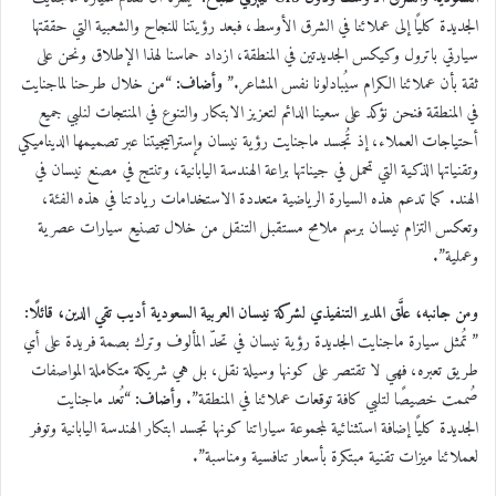
الجديدة كليًا إلى عملائنا في الشرق الأوسط، فبعد رؤيتنا للنجاح والشعبية التي حققتها
سيارتي باترول وكيكس الجديدتين في المنطقة، ازداد حماسنا لهذا الإطلاق ونحن على
ثقة بأن عملائنا الكرام سيُبادلونا نفس المشاعر.”
وأضاف:
“من خلال طرحنا لماجنايت
في المنطقة فنحن نؤكد على سعينا الدائم لتعزيز الابتكار والتنوع في المنتجات لنلبي جميع
أحتياجات العملاء، إذ تُجسد ماجنايت رؤية نيسان وإستراتيجيتنا عبر تصميمها الديناميكي
وتقنياتها الذكية التي تحمل في جيناتها براعة الهندسة اليابانية، وتنتج في مصنع نيسان في
الهند. كما تدعم هذه السيارة الرياضية متعددة الاستخدامات ريادتنا في هذه الفئة،
وتعكس التزام نيسان برسم ملامح مستقبل التنقل من خلال تصنيع سيارات عصرية
وعملية”.
ومن جانبه، علَّق المدير التنفيذي لشركة نيسان العربية السعودية أديب تقي الدين، قائلًا:
” تُمثل سيارة ماجنايت الجديدة رؤية نيسان في تحدّ المألوف وترك بصمة فريدة على أي
طريق تعبره، فهي لا تقتصر على كونها وسيلة نقل، بل هي شريكة متكاملة المواصفات
صُممت خصيصًا لتلبي كافة توقعات عملائنا في المنطقة”.
وأضاف:
“تُعد ماجنايت
الجديدة كليًا إضافة استثنائية لمجموعة سياراتنا كونها تجسد ابتكار الهندسة اليابانية وتوفر
لعملائنا ميزات تقنية مبتكرة بأسعار تنافسية ومناسبة”.