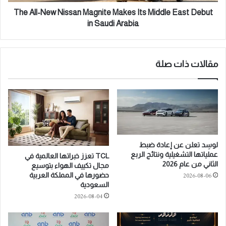
n
e
n
w
The All-New Nissan Magnite Makes Its Middle East Debut
o
N
in Saudi Arabia
v
i
a
s
t
s
i
a
مقالات ذات صلة
o
n
n
M
s
a
R
g
e
n
d
i
e
t
لوسِد تعلن عن إعادة ضبط
f
e
عملياتها التشغيلية ونتائج الربع
TCL تعزز خبراتها العالمية في
i
M
الثاني من عام 2026
مجال تكييف الهواء بتوسيع
n
a
2026-08-06
حضورها في المملكة العربية
e
k
السعودية
W
e
2026-08-04
a
s
t
I
e
t