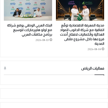
r
s
E
M
x
i
p
d
e
d
مدينة المعرفة الاقتصادية توقّع
البنك العربي الوطني يوقع شراكة
r
l
اتفاقية مع شركة الدانوب للمواد
مع لولو هايبرماركت لتوسيع
i
e
الغذائية والكماليات لافتتاح أحدث
برنامج مكافآت العربي
e
E
فروعها داخل مشروع ملتقى
2026-08-03
n
المدينة
a
c
s
2026-08-04
e
t
s
D
a
e
فعاليات الرياض
t
b
I
u
S
t
H
i
2
n
0
S
2
a
5
u