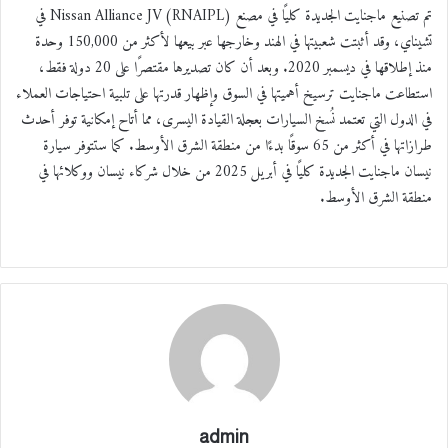
تم تصنيع ماجنايت الجديدة كليًا في مصنع (RNAIPL) Nissan Alliance JV في
تشيناي، وقد أثبتت شعبيتها في الهند وخارجها عبر بيعها لأكثر من 150,000 وحدة
منذ إطلاقها في ديسمبر 2020. وبعد أن كان تصديرها مقتصرًا على 20 دولة فقط،
استطاعت ماجنايت ترسيخ أهميتها في السوق وإظهار قدرتها على تلبية احتياجات العملاء
في الدول التي تعتمد نُسخ السيارات بعجلة القيادة اليسرى، مما أتاح إمكانية توفر أحدث
طرازاتها في أكثر من 65 سوقًا بدءًا من منطقة الشرق الأوسط. كما ستتوفر سيارة
نيسان ماجنايت الجديدة كليًا في أبريل 2025 من خلال شركاء نيسان ووكلائها في
منطقة الشرق الأوسط.
admin