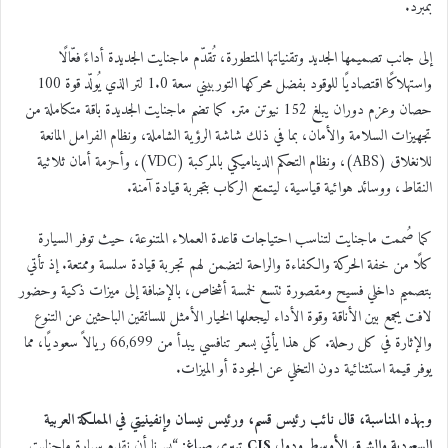
بمبرد.
إلى جانب تصميمها الجديد وتقنياتها المتطورة، تُقدّم ماجنايت الجديدة أداءً فعّالًا
واستهلاكًا اقتصاديًا للوقود بفضل محركها التوربيني سعة 1.0 لتر الذي يُولّد قوة 100
حصان وعزم دوران يبلغ 152 نيوتن متر. كما تضم ماجنايت الجديدة باقة متكاملة من
تجهيزات السلامة والأمان، بما في ذلك شاشة الرؤية الشاملة، ونظام الفرامل المانعة
للانغلاق (ABS)، ونظام التحكم الديناميكي بالمركبة (VDC)، وأحزمة أمان ثلاثية
النقاط، ووسائد هوائية قياسية، ليتمتع الركاب بتجربة قيادة آمنة.
كما صُممت ماجنايت لتناسب احتياجات قاعدة العملاء المتنوعة، حيث توفر السيارة
كلًا من خفة الحركة والكفاءة والراحة لتضمن لهم تجربة قيادة سلسة وممتعة. إذ تأتي
بتصميم داخلي فسيح ومقصورة تتسع لخمسة أشخاص، بالإضافة إلى ميزات ذكية وحضور
لافت يجمع بين الأناقة وقوة الأداء ليجعلها الخيار الأمثل للسائقين الباحثين عن التنوع
والإثارة في كل رحلة. كل هذا يأتي بسعر تنافسي يبدأ من 66,699 ريالاً سعوديًا، مما
يوفر قيمة استثنائية دون التخلي عن الجودة أو الميزات.
وبهذه المناسبة، قال نائب رئيس قسم، ورئيس نيسان وإنفينيتي في المملكة العربية
السعودية والشرق الأوسط ودول CIS تييري صباغ:
“يسرنا أن نقدم سيارة ماجنايت