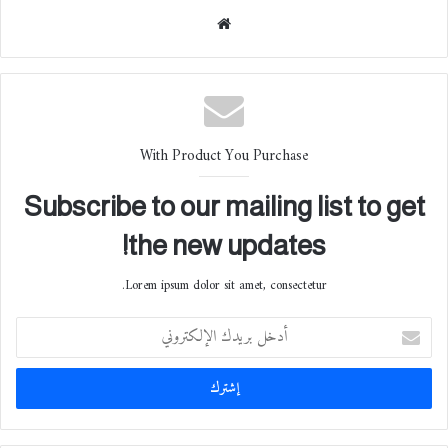
موقع
الوي
ب
With Product You Purchase
Subscribe to our mailing list to get
the new updates!
Lorem ipsum dolor sit amet, consectetur.
أ
د
خ
ل
ب
ر