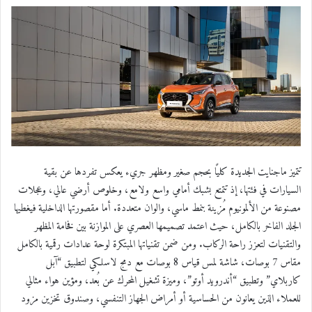
تتميز ماجنايت الجديدة كليًا بحجم صغير ومظهر جريء يعكس تفردها عن بقية
السيارات في فئتها، إذ تتمتع بشبك أمامي واسع ولامع، وخلوص أرضي عالي، وعجلات
مصنوعة من الألمونيوم مُزينة بنمط ماسي، والوان متعددة. أما مقصورتها الداخلية فيغطيها
الجلد الفاخر بالكامل، حيث اعتمد تصميمها العصري على الموازنة بين فخامة المظهر
والتقنيات لتعزز راحة الركاب. ومن ضمن تقنياتها المبتكرة لوحة عدادات رقمية بالكامل
مقاس 7 بوصات، شاشة لمس قياس 8 بوصات مع دمج لاسلكي لتطبيق “آبل
كاربلاي” وتطبيق “أندرويد أوتو”، وميزة تشغيل المحرك عن بُعد، ومؤين هواء مثالي
للعملاء الذين يعانون من الحساسية أو أمراض الجهاز التنفسي، وصندوق تخزين مزود