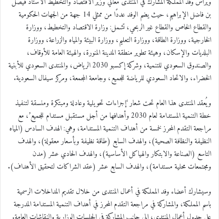
ويرأس وفد المملكة المشارك في المنتدى معالي وزير الاقتصاد والتخطيط الأستاذ فيصل
بن فاضل الإبراهيم، حيث يضم الوفد عددًا من ممثلي 14 جهة من الجهات الحكومية
والقطاع الخاص والقطاع غير الربحي، تشمل: وزارة الاقتصاد والتخطيط، ووزارة
الخارجية، ووزارة الطاقة، ووزارة التعليم، ووزارة البيئة والمياه والزراعة، ووزارة
البلديات والإسكان، وهيئة تطوير منطقة المدينة المنورة، والهيئة العامة للأوقاف،
والصندوق السعودي للتنمية، وشركة إكسبو 2030 الرياض، والمنتدى السعودي للأبنية
الخضراء، والاتحاد السعودي للرياضة للجميع، وجامعة المجمعة، ومركز سيفال السعودية.
ويُعقد المنتدى هذا العام تحت شعار ‘إجراءات تحويلية وعادلة ومبتكرة ومنسقة لتنفيذ
خطة التنمية المستدامة لعام 2030 وأهدافها من أجل مستقبل مستدام للجميع’، مع
مراجعة التقدم المحرز لخمسة من أهداف التنمية المستدامة، وهي: الهدف السادس (المياه
النظيفة والنظافة الصحية)، والهدف السابع (طاقة نظيفة وبأسعار معقولة)، والهدف
التاسع (الصناعة والابتكار والهياكل الأساسية)، والهدف الحادي عشر (مدن
ومجتمعات محلية مستدامة)، والهدف السابع عشر (عقد الشراكات لتحقيق الأهداف).
وسيشارك أعضاء وفد المملكة في أعمال المنتدى من خلال تقديم المداخلات الرسمية
باسم المملكة، والمشاركة في مراجعة التقدم المحرز في أهداف التنمية المستدامة المدرجة
على جدول أعمال المنتدى، إلى جانب المشاركة في الجلسات الوزارية والنقاشات العامة.