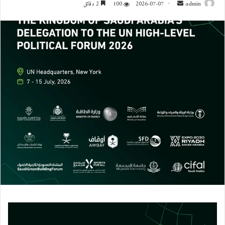
admin
أ
2026-07-07
100
2 دقائق
ر
س
ل
ب
ر
ي
د
ا
إ
ل
ك
ت
ر
و
ن
ي
ا