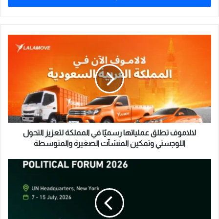
ب
ر
ي
د
ل
ك
ا
ا
ل
ل
ا
إ
م
ل
و
ك
ف
ت
ت
ر
ط
و
ل
لالاموف تطلق عملياتها رسميًا في المملكة لتعزيز التحول
ن
ق
اللوجستي وتمكين المنشآت الصغيرة والمتوسطة
ي
ع
م
S
ل
a
ي
u
ا
d
ت
i
ه
A