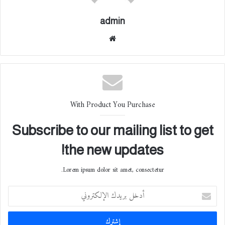
admin
موقع
الوي
ب
With Product You Purchase
Subscribe to our mailing list to get
the new updates!
Lorem ipsum dolor sit amet, consectetur.
أ
د
خ
ل