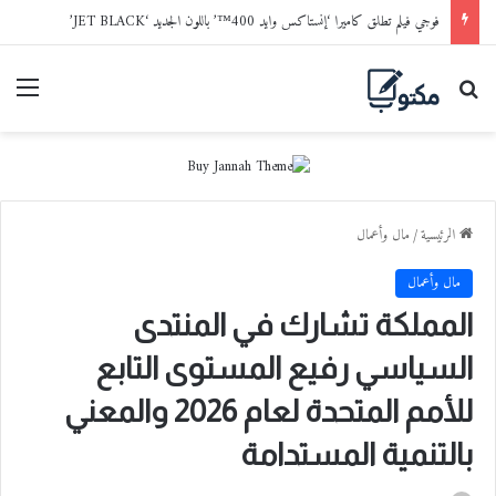
فوجي فيلم تطلق كاميرا ‘إنستاكس وايد 400™’ باللون الجديد ‘JET BLACK’
بحث عن
القا
الرئيسية
/
مال وأعمال
مال وأعمال
المملكة تشارك في المنتدى
السياسي رفيع المستوى التابع
للأمم المتحدة لعام 2026 والمعني
بالتنمية المستدامة