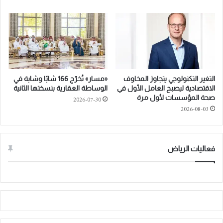
ا
i
ل
n
ت
2
ح
0
و
2
ل
6
ا
U
ل
N
التغير التكنولوجي يتجاوز المخاوف
«مسار» تُخرّج 166 شابًا وشابة في
ل
H
الاقتصادية ليصبح العامل الأول في
الوساطة العقارية بنسختها الثانية
و
i
صحة المؤسسات لأول مرة
2026-07-30
ج
g
2026-08-03
س
h
ت
-
ي
L
و
e
فعاليات الرياض
ت
v
م
e
ك
l
ي
P
ن
o
ا
l
ل
i