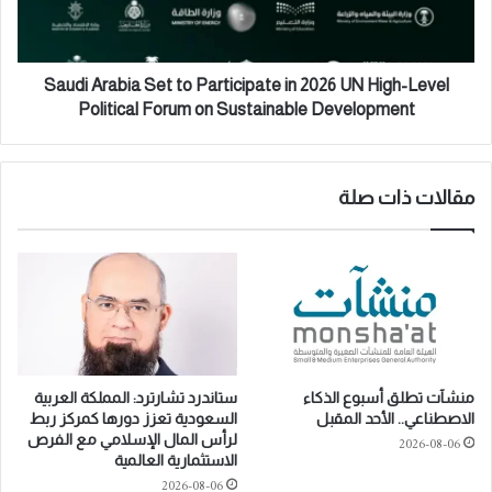
ا
r
ر
a
س
b
م
i
Saudi Arabia Set to Participate in 2026 UN High-Level
يً
a
Political Forum on Sustainable Development
ا
S
ف
e
ي
t
ا
t
مقالات ذات صلة
ل
o
م
P
م
a
ل
r
ك
t
ة
i
ل
c
ت
i
منشآت تطلق أسبوع الذكاء
ستاندرد تشارترد: المملكة العربية
ع
p
الاصطناعي.. الأحد المقبل
السعودية تعزز دورها كمركز ربط
ز
a
لرأس المال الإسلامي مع الفرص
2026-08-06
ي
t
الاستثمارية العالمية
ز
e
2026-08-06