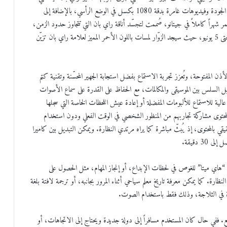
توفر زاوية تصوير واسعة للغاية بدقة 12 ميغابكسل وتلتقط صوراً عالية الجودة وفيديوهات غامرة بدقة 1080 بكسل في الوضع الرأسي، بالإضافة إلى
مر شهراً كاملاً في جيتانو، صُممت لتجسّد أناقة راي بان التي تتجاوز حدود الزمن،
في مدينة تتجذّر في الثقافة بقدر ما تتطلع إلى المستقبل. وتمتد الفعالية حتى 5 يونيو، حيث سيجد الزوّار لمسات باللون الأحمر المميز لعلامة راي بان تزيّن
المفتوحة، وتُعزز تجربة الاستماع بفضل استجابة الجهير المحسّنة وتقنية كتم
 السلس بين الموسيقى والمكالمات، مع الحفاظ على القدرة على سماع الأصوات
 عالية للاستماع للألبومات المفضلة أو إعادة عيش اللحظات الخاصة التي سجلها
المحتوى مشاركة تجاربهم من المنظور الشخصي في الوقت الفعلي ودون استخدام
قي بالمحتوى، إذ يُبثّ مباشرة كما يراه مرتدي النظارة. ويمكن التبديل بين كاميرا
3 دقيقة.
“هاي ميتا” للغوص في لحظات الإبداع، أو إنجاز المهام، مثل الحصول على
ظارة. كما يمكن معرفة تاريخ معلم سياحي أثناء المرور بجانبه، أو ترجمة لافتة بلغة
رة في الثلاجة، وذلك فقط باستخدام الصوت.
. ففي حال كان المستخدم مسافراً إلى دولة جديدة ويحتاج إلى الاتجاهات، أو