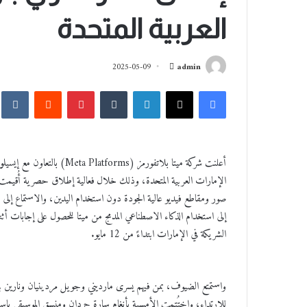
العربية المتحدة
أ
2025-05-09
admin
ر
فيسبوك
‫X
لينكدإن
‏Tumblr
بينتيريست
‏Reddit
‏kte
س
ل
ب
ر
أعلنت شركة ميتا بلاتفورمز (Meta Platforms) بالتعاون مع إيسيلور لوكسوتيكا (
ي
د
صور ومقاطع فيديو عالية الجودة دون استخدام اليدين، والاستماع إلى 
ا
إ
إلى استخدام الذكاء الاصطناعي المدمج من ميتا للحصول على إجابات أثن
ل
الشريكة في الإمارات ابتداءً من 12 مايو.
ك
ت
ر
واستمتع الضيوف، بمن فيهم يسرى مارديني وجويل مردينيان ونارين بي
و
للارتداء، واختُتمت الأمسية بأنغام سارة حردان ومنسق الموسيقى باسك