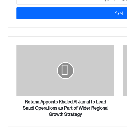
R
o
t
a
n
a
A
p
p
o
Rotana Appoints Khaled Al Jamal to Lead
i
Saudi Operations as Part of Wider Regional
n
Growth Strategy
t
s