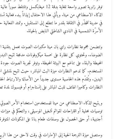
ن
ي
الذكاء الاصطناعي من ميتا. ويأتي هذا الاحتفال إيذاناً ببدء فعالية تست
ا
الأسرّة الشمسية في النادي الشاطئي النابض بالحياة.
وتتضمن مجموعة نظارات راي بان ميتا مكبرات الصوت تعمل بتقنية الأذن 
الضوضاء. وتحتوي كل نظارة على خمسة ميكروفونات مدمجة تتيح التبديل
المحيطة والبقاء على تناغم مع البيئة المحيطة. وتوفر تجربة الصوت جودة
المستخدم. كما تدعم النظارات ميزة البث المباشر، حيث تتيح لمنشئي 
اليدين. وتُقدّم هذه الخاصية مستوى جديداً من الأصالة والارتباط الحقي
النظارات وكاميرا الهاتف للبث المباشر على إنستاجرام أو فيسبوك لمدة تصل إلى 0
ويتيح الذكاء الاصطناعي من ميتا للمستخدمين استخدام الأمر الصوتي 
توصيات محلية أو اقتراحات لقوائم تشغيل الموسيقى، والتحكم في ميزات الن
أجنبية، أو حتى الحصول على وصفات طعام بناءً على المكونات المتوف
وستصل ميزة الترجمة الحية إلى الإمارات في وقت لاحق من هذا الربيع