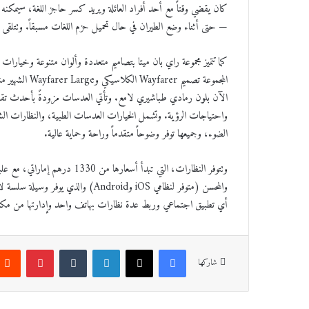
كان يقضي وقتاً مع أحد أفراد العائلة ويريد كسر حاجز اللغة، سيمكنه 
— حتى أثناء وضع الطيران في حال تحميل حزم اللغات مسبقاً. وتتلقى ال
كما تتميز مجموعة راي بان ميتا بتصاميم متعددة وألوان متنوعة وخيارات 
الآن بلون رمادي طباشيري لامع. وتأتي العدسات مزودةً بأحدث تق
الضوء، وجميعها توفر وضوحاً متقدماً وراحة وحماية عالية.
والمحسن (متوفر لنظامي iOS وAndroid)
أي تطبيق اجتماعي وربط عدة نظارات بهاتف واحد وإدارتها من مكا
فيسبوك
‫X
لينكدإن
‏Tumblr
بينتيريست
شاركها