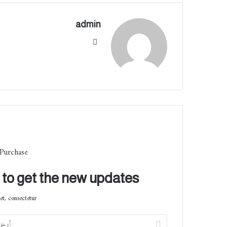
admin
موقع
الوي
ب
 Purchase
t to get the new updates!
t, consectetur.
أ