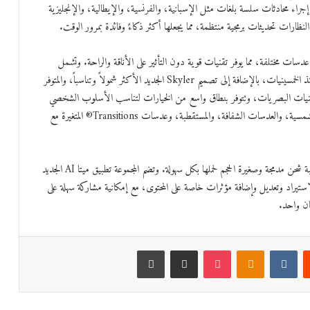
إجراء محادثات سلسة بلغات مثل الإسبانية، والفرنسية، والإيطالية، والإنجليزية
نظارات تحديثات برمجية منتظمة، مما يجعلها أكثر ذكاءً وفائدة بمرور الوقت.
عدسات مختلفة، مما يوفر تقنيات قوية دون التأثير على الأناقة والراحة. وتشمل
المجموعة تصميم Wayfarer الكلاسيكي وWayfarer Large الشهير منذ الخمسينيات، بالإضافة إلى تصميم Skyler الجديد الأكثر شمولاً وتناسباً، والمتوفر
نيات البصريات، وتتوفر بنطاق واسع من الخيارات لتناسب الأسلوب الشخصي
واحتياجات الرؤية. وتشمل الخيارات العدسات الطبية، والنظارات الشمسية، والعدسات الشفافة، والمستقطبة، وعدسات Transitions® المتغيرة مع
وتتوفر النظارات، التي تبدأ أسعارها من 1330 درهم إماراتي، مع علبة شحن مدمجة وصغيرة الحجم لحملها بكل سهولة. وتضم المجموعة تطبيق ميتا AI الجديد
 والذي يوفر وسيلة سلسة لاستيراد وتعديل وإضافة مؤثرات خاصة على المحتوى، مع إمكانية مشاركة سهلة على
ن واحد.
‏Reddit
‏VKontakte
Odnoklassniki
‫Pocket
مشاركة عبر البريد
طباعة