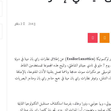
214
2 دقائق
VKonta
Odnoklassniki
‫Pocket
EssilorLuxottica
) عن إطلاق نظارات راي بان ميتا في دولة
الإمارات العربية المتحدة، وذلك خلال فعالية إطلاق حصرية أُقيمت يوم 7 مايو في نادي جيتانو الشاطئي. وتتيح هذه المجموعة للمستخدمين التقاط
الموسيقى عبر مكبرات صوت مدمجة وناعمة تعمل بتقنية الأذن المفتوحة، بالإضافة
اء التنقل. وتتوفر نظارات راي بان ميتا في جميع متاجر راي بان ومتاجر البصريات
وتي، وبيا جونسي، ونورا وخالد، بفرصة استكشاف مستقبل التكنولوجيا القابلة
ال موشيني. وتضمنت أبرز الميزات التي جرى تجربتها كاميرا راي بان ميتا التي