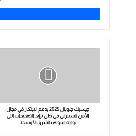
د
خ
ل
ب
ر
ي
د
ك
ج
ا
ي
ل
س
إ
ي
ل
ك
ك
ج
ت
ل
ر
و
و
ب
ن
ا
جيسيك جلوبال 2025 يدعم الابتكار في مجال
ي
ل
الأمن السيبراني في ظل تزايد التهديدات التي
2
تواجه البنوك بالشرق الأوسط
0
2