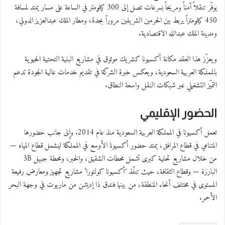
يوفّر تنقلاً آمناً ومريحاً بسرعات تصل إلى 300 كيلومتر في الساعة على مسار يمتد لمسافة
450 كيلومتراً يربط بين الحرمين الشريفين مروراً بجدة، ومطار الملك عبدالعزيز الدولي،
ومدينة الملك عبدالله الاقتصادية.
ويعزّز هذا العقد مكانة أكسيونا كشريك موثوق في مشاريع البنية التحتية الحيوية
بالمملكة العربية السعودية، ويعكس خبرة الشركة في تقديم خدمات عالية الجودة تدعم
التميّز التشغيلي عبر شبكات النقل واسعة النطاق.
الحضور الإقليمي
تعمل أكسيونا في المملكة العربية السعودية منذ عام 2014. وإلى جانب حضورها
المتنامي في قطاع المرافق، يمتد حضور أكسيونا الأوسع في المملكة ليشمل قطاع المياه —
من خلال مشاريع تحلية كبرى تشمل محطات الشقيق، والخبر، ومحطة جبيل 3B
البارزة — وقطاع الثقافة، حيث تنفّذ ‘أكسيونا كولتورا’ مشاريع تجهيز ومعارض رفيعة
المستوى في مختلف أنحاء المنطقة، من بينها فندق ذا إديشن من ماريوت في وجهة البحر
الأحمر.