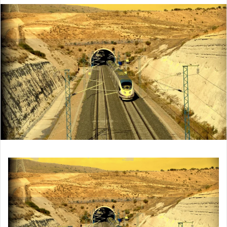
س
ل
ب
ر
ي
د
ا
إ
ل
ك
ت
ر
و
ن
ي
ا