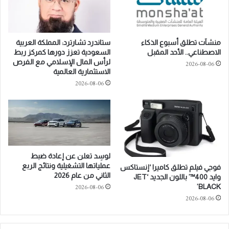
أ
k
ر
e
ق
e
ا
p
منشآت تطلق أسبوع الذكاء
ستاندرد تشارترد: المملكة العربية
م
i
الاصطناعي.. الأحد المقبل
السعودية تعزز دورها كمركز ربط
ا
n
لرأس المال الإسلامي مع الفرص
2026-08-06
ل
g
الاستثمارية العالمية
ق
S
2026-08-06
ي
e
ا
r
س
v
ي
i
ة
c
e
s
لوسِد تعلن عن إعادة ضبط
C
عملياتها التشغيلية ونتائج الربع
فوجي فيلم تطلق كاميرا ‘إنستاكس
o
الثاني من عام 2026
وايد 400™’ باللون الجديد ‘JET
n
2026-08-06
BLACK’
t
2026-08-06
r
a