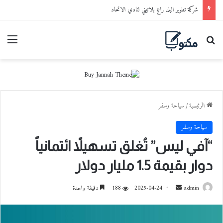
شركة تطوير البلد راعٍ بلاتيني لنادي الاتحاد
بحث عن
القا
الرئيسية
/
سياحة وسفر
سياحة وسفر
“آفي ليس” تُغلق تسهيلاً ائتمانياً
دوار بقيمة 1.5 مليار دولار
admin
أ
2025-04-24
188
دقيقة واحدة
ر
س