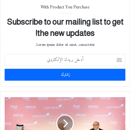
With Product You Purchase
Subscribe to our mailing list to get
the new updates!
Lorem ipsum dolor sit amet, consectetur.
أ
د
خ
ل
ب
ر
ي
د
ا
ك
ل
ا
ر
ل
ي
إ
ا