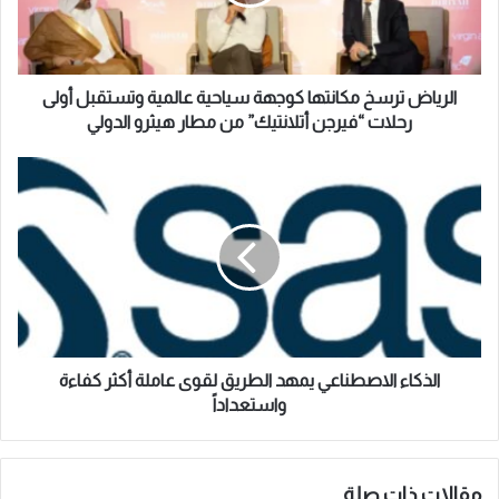
ل
ض
ك
ت
ت
ر
ر
س
و
خ
الرياض ترسخ مكانتها كوجهة سياحية عالمية وتستقبل أولى
ن
م
رحلات “فيرجن أتلانتيك” من مطار هيثرو الدولي
ي
ك
ا
ا
ن
ل
ت
ذ
ه
ك
ا
ا
ك
ء
و
ا
ج
ل
ه
ا
ة
ص
الذكاء الاصطناعي يمهد الطريق لقوى عاملة أكثر كفاءة
س
ط
واستعداداً
ي
ن
ا
ا
ح
ع
ي
ي
مقالات ذات صلة